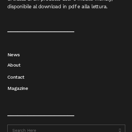
disponibile al download in pdf e alla lettura.
____________________
News
About
Contact
Magazine
____________________