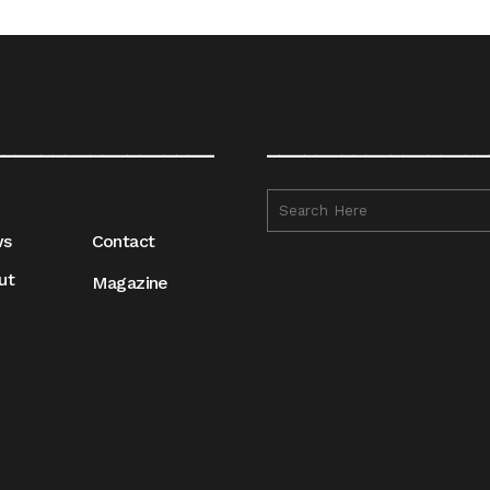
__________________
__________________
ws
Contact
ut
Magazine