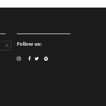
__
____________________
Follow us: