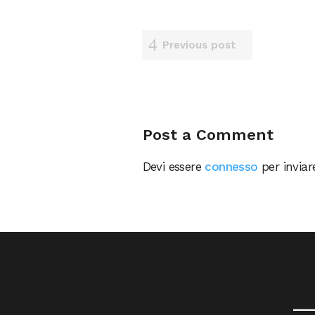
Previous post
Post a Comment
Devi essere
connesso
per invia
__