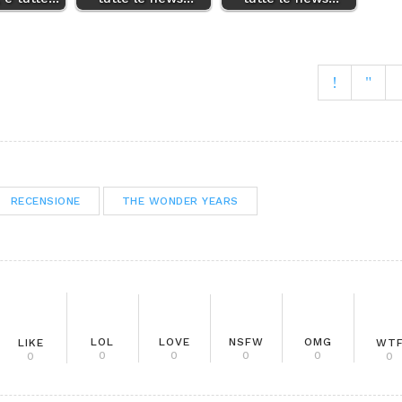
RECENSIONE
THE WONDER YEARS
LOL
LOVE
NSFW
OMG
WT
LIKE
0
0
0
0
0
0