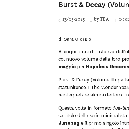
Burst & Decay (Volum
13/05/2025
by
TBA
0 co
di Sara Giorgio
A cinque anni di distanza dall’u
col nuovo volume della loro pr
maggio
per
Hopeless Record
Burst & Decay (Volume III) parla
statunitense. I The Wonder Years
reinterpretare alcuni dei loro bra
Questa volta in formato
full-le
capitolo della serie minimalista
Junebug
è il primo singolo int