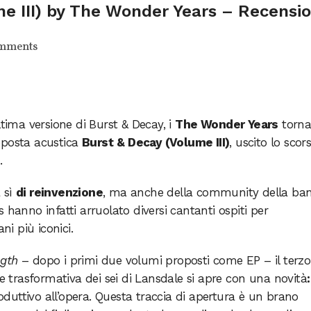
e III) by The Wonder Years – Recensi
mments
ltima versione di Burst & Decay, i
The Wonder Years
torn
oposta acustica
Burst
& Decay (Volume III)
, uscito lo sco
s
.
 sì
di reinvenzione
, ma anche della community della ba
 hanno infatti arruolato diversi cantanti ospiti per
ni più iconici.
ngth
– dopo i primi due volumi proposti come EP – il terzo
 e trasformativa dei sei di Lansdale si apre con una novità
:
roduttivo all’opera. Questa traccia di apertura è un brano