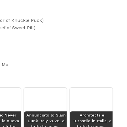
lor of Knuckle Puck)
ef of Sweet Pill)
d Me
le: Never
Annunciato lo Slam
Architects e
 la nuova
Dunk Italy 2026, e
Turnstile in Italia, e
 e tutte…
tutte le news…
tutte le news…