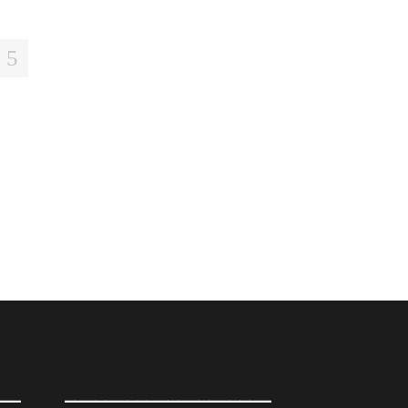
__
____________________