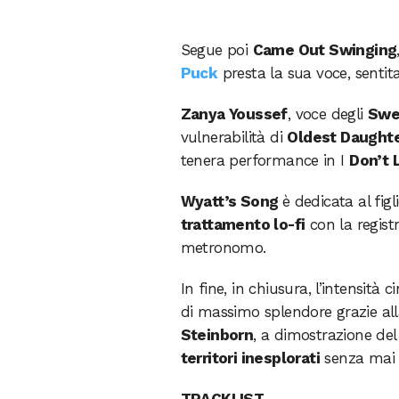
Segue poi
Came Out Swinging
Puck
presta la sua voce, sentita
Zanya Youssef
, voce degli
Swee
vulnerabilità di
Oldest Daught
tenera performance in I
Don’t 
Wyatt’s Song
è dedicata al fig
trattamento lo-fi
con la regist
metronomo.
In fine, in chiusura, l’intensità
di massimo splendore grazie alla 
Steinborn
, a dimostrazione de
territori inesplorati
senza mai 