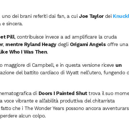
, uno dei brani referiti dai fan, a cui
Joe Taylor
dei
Knuck
 e sincera.
t Pill
, contribuisce invece a ad amplificare la cruda
er
,
mentre Ryland Heagy
degli
Origami Angels
offre una
Like Who I Was Then
.
lio maggiore di Campbell, e in questa versione riceve
un
razione del battito cardiaco di Wyatt nell’utero, fungendo 
 cinematografica di
Doors I Painted Shut
trova il suo mom
voce vibrante e all’abilità produttiva del chitarrista
l fatto che i The Wonder Years possono ancora avventurarsi
perdere alcun colpo.