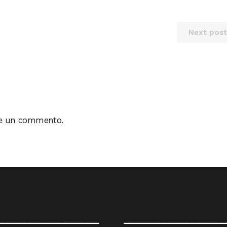
Next post
re un commento.
__________________
__________________