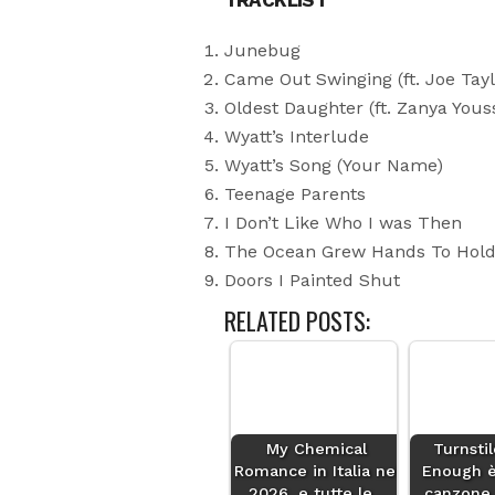
TRACKLIST
Junebug
Came Out Swinging (ft. Joe Tay
Oldest Daughter (ft. Zanya Youss
Wyatt’s Interlude
Wyatt’s Song (Your Name)
Teenage Parents
I Don’t Like Who I was Then
The Ocean Grew Hands To Hol
Doors I Painted Shut
RELATED POSTS:
My Chemical
Turnsti
Romance in Italia nel
Enough è
2026, e tutte le…
canzone,