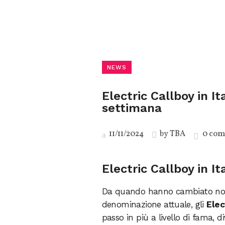
NEWS
Electric Callboy in It
settimana
11/11/2024
by
TBA
0 com
Electric Callboy in It
Da quando hanno cambiato nome
denominazione attuale, gli
Elec
passo in più a livello di fama,