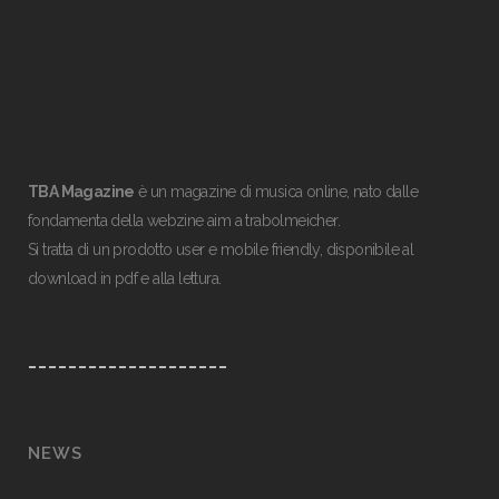
TBA Magazine
è un magazine di musica online, nato dalle
fondamenta della webzine aim a trabolmeicher.
Si tratta di un prodotto user e mobile friendly, disponibile al
download in pdf e alla lettura.
____________________
NEWS