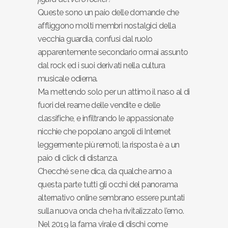
Queste sono un paio delle domande che
affliggono molti membri nostalgici della
vecchia guardia, confusi dal ruolo
apparentemente secondario ormai assunto
dal rock ed i suoi derivati nella cultura
musicale odierna.
Ma mettendo solo per un attimo il naso al di
fuori del reame delle vendite e delle
classifiche, e infiltrando le appassionate
nicchie che popolano angoli di Internet
leggermente più remoti, la risposta è a un
paio di click di distanza.
Checché se ne dica, da qualche anno a
questa parte tutti gli occhi del panorama
alternativo online sembrano essere puntati
sulla nuova onda che ha rivitalizzato l’emo.
Nel 2019 la fama virale di dischi come