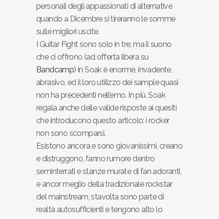
personali degli appassionati di alternative
quando a Dicembre si tireranno le somme
sulle migliori uscite.
I Guitar Fight sono solo in tre, ma il suono
che ci offrono (ad offerta libera su
Bandcamp
) in Soak è enorme, invadente,
abrasivo, ed il loro utilizzo dei sample quasi
non ha precedenti nell’emo. In più, Soak
regala anche delle valide risposte ai quesiti
che introducono questo articolo: i rocker
non sono scomparsi.
Esistono ancora e sono giovanissimi, creano
e distruggono, fanno rumore dentro
seminterrati e stanze murate di fan adoranti,
e ancor meglio della tradizionale rockstar
del mainstream, stavolta sono parte di
realtà autosufficienti e tengono alto lo