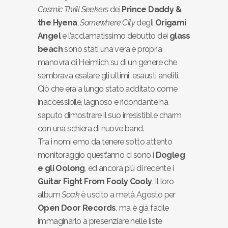
Cosmic Thrill Seekers
dei
Prince Daddy &
the Hyena
,
Somewhere City
degli
Origami
Angel
e l’acclamatissimo debutto dei
glass
beach
sono stati una vera e propria
manovra di Heimlich su di un genere che
sembrava esalare gli ultimi, esausti aneliti.
Ciò che era a lungo stato additato come
inaccessibile, lagnoso e ridondante ha
saputo dimostrare il suo irresistibile charm
con una schiera di nuove band.
Tra i nomi emo da tenere sotto attento
monitoraggio quest’anno ci sono i
Dogleg
e gli Oolong
, ed ancora più di recente i
Guitar Fight From Fooly Cooly
. Il loro
album
Soak
è uscito a metà Agosto per
Open Door Records
, ma è già facile
immaginarlo a presenziare nelle liste