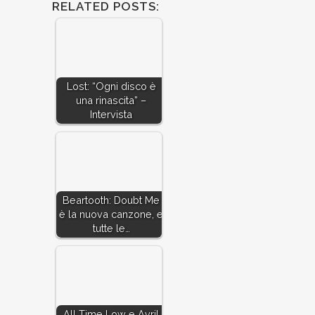
RELATED POSTS:
Lost: “Ogni disco è
una rinascita” –
Intervista
Beartooth: Doubt Me
è la nuova canzone, e
tutte le…
All Time Low e Avril