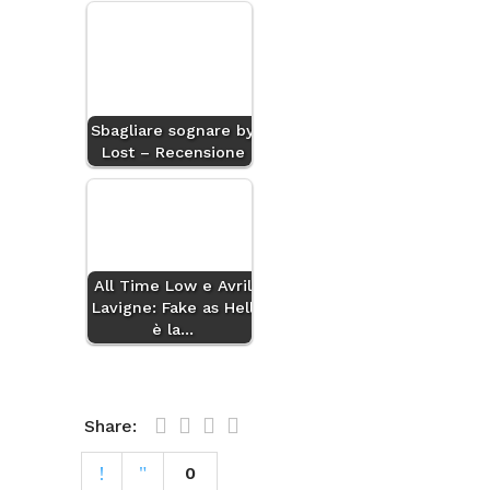
Sbagliare sognare by
Lost – Recensione
All Time Low e Avril
Lavigne: Fake as Hell
è la…
Share:
0