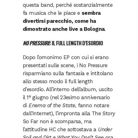
questa band, perché sostanzialmente
fa musica che le piace e
sembra
divertirsi parecchio, come ha
dimostrato anche live a Bologna
.
NO PRESSURE
: IL FULL LENGTH D’ESORDIO
Dopo l’omonimo EP con cui si erano
presentati sulle scene, i No Pressure
risparmiano sulla fantasia e intitolano
allo stesso modo il full length
d’esordio. All’interno dell’album, uscito
il 1° giugno (nel 23esimo anniversario
di
Enema of the State
, fanno notare
dall’Internet), l’impronta alla The Story
So Far non è scomparsa, ma
l’attitudine HC che sottostava a
Under
Soil and Dirt
e
What You Don’t See
ora