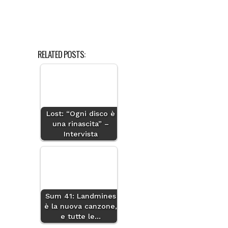
RELATED POSTS:
Lost: “Ogni disco è
una rinascita” –
Intervista
Sum 41: Landmines
è la nuova canzone,
e tutte le…