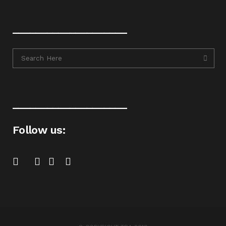
____________________
____________________
Follow us: