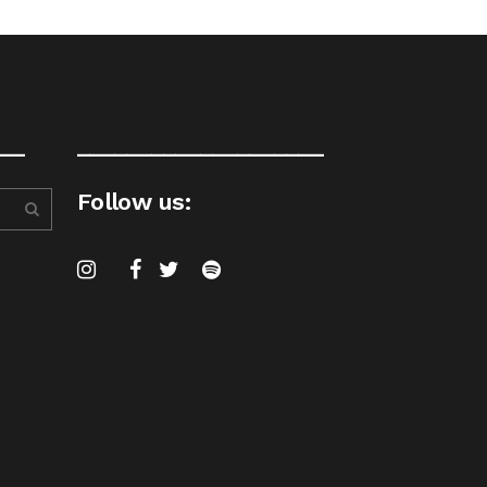
__
____________________
Follow us: