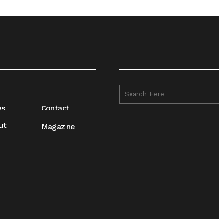
__________________
__________________
ws
Contact
ut
Magazine