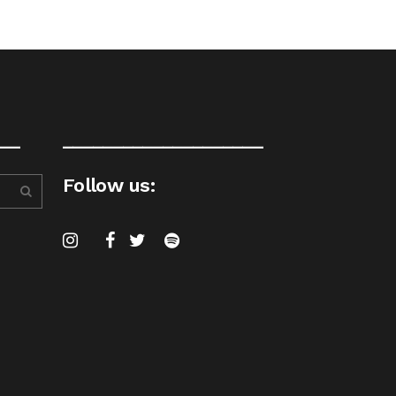
__
____________________
Follow us: