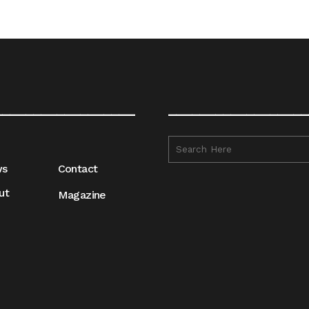
__________________
__________________
ws
Contact
ut
Magazine