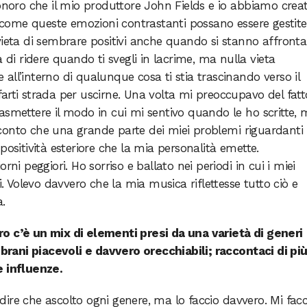
sonoro che il mio produttore John Fields e io abbiamo crea
di come queste emozioni contrastanti possano essere gestite
lla vieta di sembrare positivi anche quando si stanno affront
 di ridere quando ti svegli in lacrime, ma nulla vieta
ll’interno di qualunque cosa ti stia trascinando verso il
arti strada per uscirne. Una volta mi preoccupavo del fatt
asmettere il modo in cui mi sentivo quando le ho scritte,
onto che una grande parte dei miei problemi riguardanti i
positività esteriore che la mia personalità emette.
rni peggiori. Ho sorriso e ballato nei periodi in cui i miei
i. Volevo davvero che la mia musica riflettesse tutto ciò e
a.
o c’è un mix di elementi presi da una varietà di generi
i brani piacevoli e davvero orecchiabili; raccontaci di pi
e influenze.
ire che ascolto ogni genere, ma lo faccio davvero. Mi facc