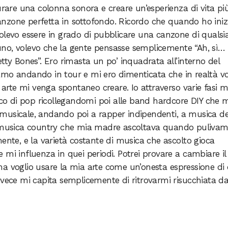
urare una colonna sonora e creare un’esperienza di vita pi
nzone perfetta in sottofondo. Ricordo che quando ho iniz
olevo essere in grado di pubblicare una canzone di qualsia
no, volevo che la gente pensasse semplicemente “Ah, sì…
tty Bones”. Ero rimasta un po’ inquadrata all’interno del
amo andando in tour e mi ero dimenticata che in realtà vo
i arte mi venga spontaneo creare. Io attraverso varie fasi m
acco di pop ricollegandomi poi alle band hardcore DIY che 
musicale, andando poi a rapper indipendenti, a musica de
a musica country che mia madre ascoltava quando pulivam
ente, e la varietà costante di musica che ascolto gioca
mi influenza in quei periodi. Potrei provare a cambiare il
a voglio usare la mia arte come un’onesta espressione di 
nvece mi capita semplicemente di ritrovarmi risucchiata d