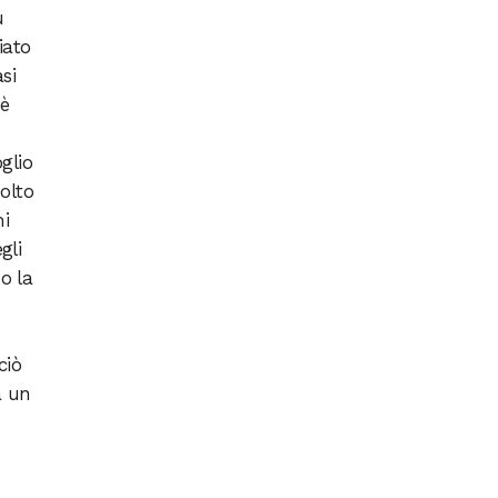
ù
iato
si
 è
glio
olto
mi
gli
o la
ciò
a un