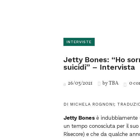
INTERVISTE
Jetty Bones: “Ho sorr
suicidi” – Intervista
26/03/2021
by
TBA
0 c
DI MICHELA ROGNONI; TRADUZIO
Jetty Bones
è indubbiamente u
un tempo conosciuta per il suo
Risecore) e che da qualche ann