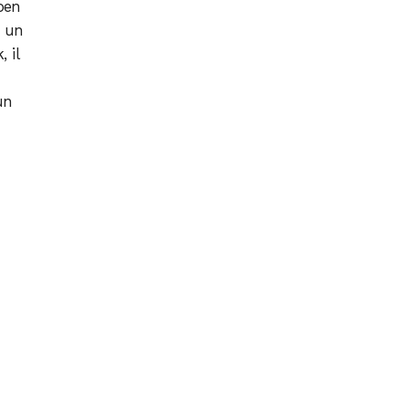
 ben
; un
 il
un