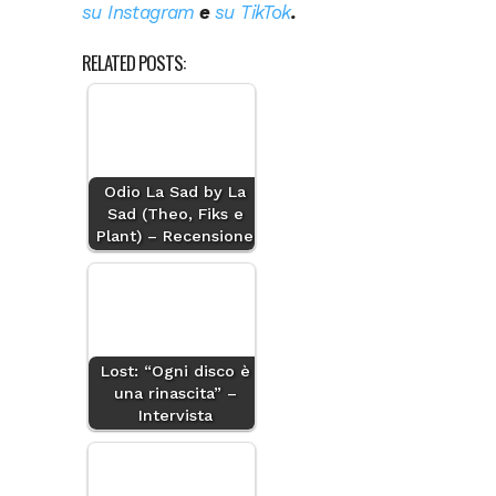
su Instagram
e
su TikTok
.
RELATED POSTS:
Odio La Sad by La
Sad (Theo, Fiks e
Plant) – Recensione
Lost: “Ogni disco è
una rinascita” –
Intervista