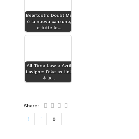
Beartooth: Doubt Me
è la nuova canzone,
e tutte le…
All Time Low e Avril
Lavigne: Fake as Hell
è la…
Share:
0