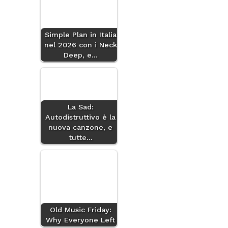
Simple Plan in Italia
nel 2026 con i Neck
Deep, e…
La Sad:
Autodistruttivo è la
nuova canzone, e
tutte…
Old Music Friday:
Why Everyone Left