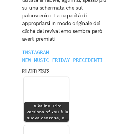
l’artista si risolve, agli inizi, spesso più
su una schermata che sul
palcoscenico. La capacità di
appropriarsi in modo originale dei
cliché del revival emo sembra però
averli premiati
INSTAGRAM
NEW MUSIC FRIDAY PRECEDENTI
RELATED POSTS:
Alkaline Trio:
Versions of You è la
nuova canzone, e…