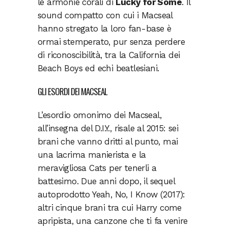
le armonie corali di
Lucky for Some
. Il
sound compatto con cui i Macseal
hanno stregato la loro fan-base è
ormai stemperato, pur senza perdere
di riconoscibilità, tra la California dei
Beach Boys ed echi beatlesiani.
GLI ESORDI DEI MACSEAL
L’esordio omonimo dei Macseal,
all’insegna del D.I.Y., risale al 2015: sei
brani che vanno dritti al punto, mai
una lacrima manierista e la
meravigliosa Cats per tenerli a
battesimo. Due anni dopo, il sequel
autoprodotto Yeah, No, I Know (2017):
altri cinque brani tra cui Harry come
apripista, una canzone che ti fa venire