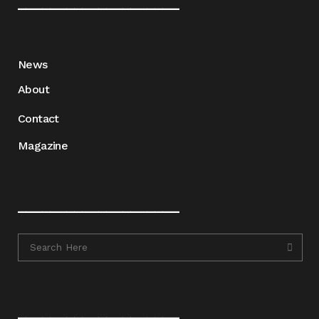
____________________
News
About
Contact
Magazine
____________________
____________________