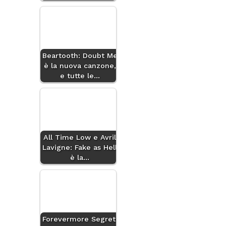
Beartooth: Doubt Me
è la nuova canzone,
e tutte le…
All Time Low e Avril
Lavigne: Fake as Hell
è la…
Forevermore Segreti