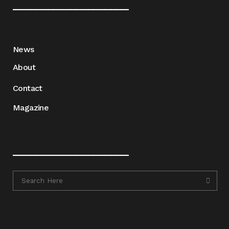
____________________
News
About
Contact
Magazine
____________________
____________________