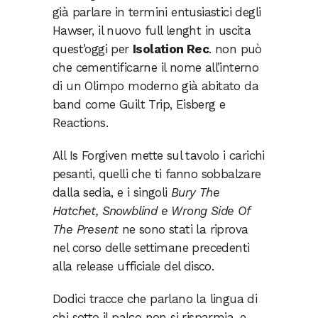
già parlare in termini entusiastici degli
Hawser, il nuovo full lenght in uscita
quest’oggi per
Isolation Rec
. non può
che cementificarne il nome all’interno
di un Olimpo moderno già abitato da
band come Guilt Trip, Eisberg e
Reactions.
All Is Forgiven mette sul tavolo i carichi
pesanti, quelli che ti fanno sobbalzare
dalla sedia, e i singoli
Bury The
Hatchet, Snowblind e Wrong Side Of
The Present
ne sono stati la riprova
nel corso delle settimane precedenti
alla release ufficiale del disco.
Dodici tracce che parlano la lingua di
chi sotto il palco non si risparmia, e