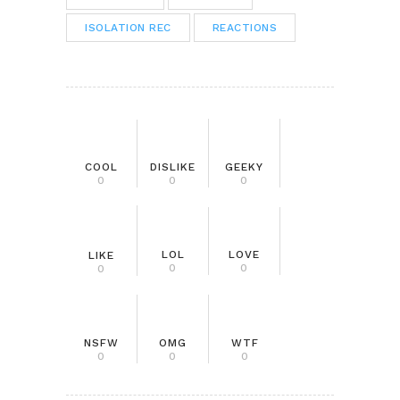
ISOLATION REC
REACTIONS
COOL
DISLIKE
GEEKY
0
0
0
LOL
LOVE
LIKE
0
0
0
NSFW
OMG
WTF
0
0
0