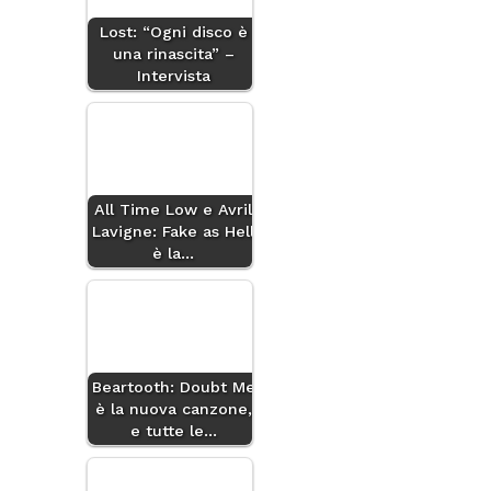
Lost: “Ogni disco è
una rinascita” –
Intervista
All Time Low e Avril
Lavigne: Fake as Hell
è la…
Beartooth: Doubt Me
è la nuova canzone,
e tutte le…