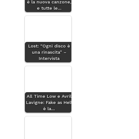
è la nuova canzone,
e tutte le…
Lost: “Ogni disco è
una rinascita” –
Intervista
All Time Low e Avril
Lavigne: Fake as Hell
è la…