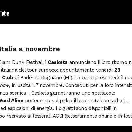
 Italia a novembre
 Slam Dunk Festival, i
Caskets
annunciano il loro ritorno n
 italiana del tour europeo: appuntamento venerdì
28
r Club
di Paderno Dugnano (MI). La band presenterà il nu
Know
, in uscita il 7 novembre. Conosciuti per la loro intensi
enza scenica, i Caskets garantiranno uno spettacolo
ord Alive
porteranno sul palco il loro metalcore ad alto
 esplosioni di energia. I biglietti sono disponibili in
sso riservato ai tesserati ACSI (tesseramento online o in loco