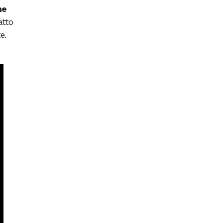
ne
atto
e.