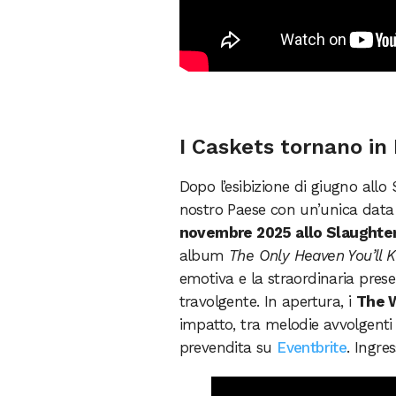
I Caskets tornano in
Dopo l’esibizione di giugno allo
nostro Paese con un’unica data
novembre 2025 allo Slaughte
album
The Only Heaven You’ll 
emotiva e la straordinaria pres
travolgente. In apertura, i
The W
impatto, tra melodie avvolgenti ed
prevendita su
Eventbrite
. Ingre