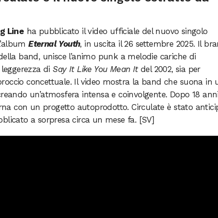
g Line
ha pubblicato il video ufficiale del nuovo singolo
ll’album
Eternal Youth
, in uscita il 26 settembre 2025. Il bra
della band, unisce l’animo punk a melodie cariche di
a leggerezza di
Say It Like You Mean It
del 2002, sia per
roccio concettuale. Il video mostra la band che suona in 
creando un’atmosfera intensa e coinvolgente. Dopo 18 anni
orna con un progetto autoprodotto. Circulate è stato antic
blicato a sorpresa circa un mese fa. [SV]