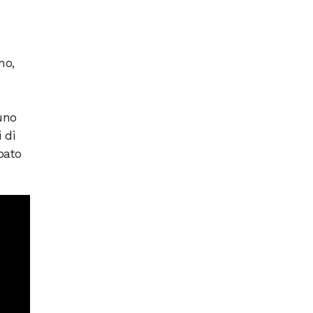
no,
uno
 di
ipato