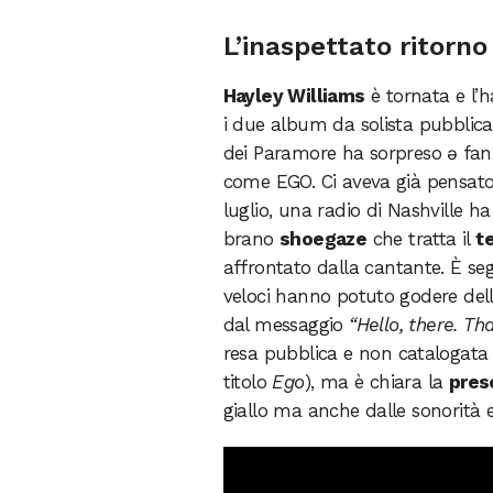
L’inaspettato ritorno
Hayley Williams
è tornata e l’h
i due album da solista pubblica
dei Paramore ha sorpreso ə fa
come EGO. Ci aveva già pensato
luglio, una radio di Nashville ha
brano
shoegaze
che tratta il
t
affrontato dalla cantante. È seg
veloci hanno potuto godere dell’
dal messaggio
“Hello, there. Th
resa pubblica e non catalogata 
titolo
Ego
), ma è chiara la
pres
giallo ma anche dalle sonorità e 