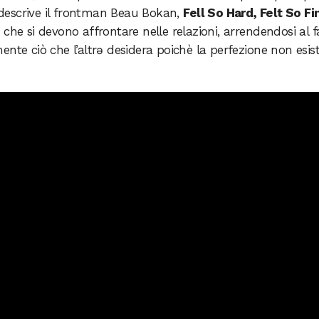
o descrive il frontman Beau Bokan,
Fell So Hard, Felt So Fi
che si devono affrontare nelle relazioni, arrendendosi al f
nte ciò che l’altrə desidera poichè la perfezione non esist