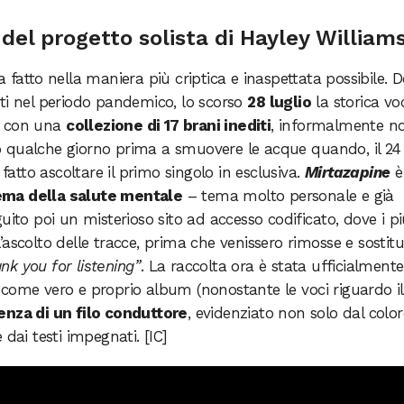
 del progetto solista di Hayley William
a fatto nella maniera più criptica e inaspettata possibile. 
ti nel periodo pandemico, lo scorso
28 luglio
la storica vo
n con una
collezione di 17 brani inediti
, informalmente no
 qualche giorno prima a smuovere le acque quando, il 24
 fatto ascoltare il primo singolo in esclusiva.
Mirtazapine
è
ema della salute mentale
– tema molto personale e già
uito poi un misterioso sito ad accesso codificato, dove i p
ascolto delle tracce, prima che venissero rimosse e sostitu
ank you for listening”
. La raccolta ora è stata ufficialmente
come vero e proprio album (nonostante le voci riguardo il
enza di un filo conduttore
, evidenziato non solo dal color
dai testi impegnati. [IC]