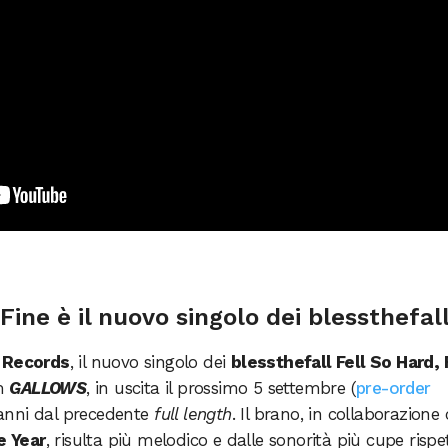
 Fine è il nuovo singolo dei blessthefal
 Records
, il nuovo singolo dei
blessthefall Fell So Hard, 
um
GALLOWS
, in uscita il prossimo 5 settembre (
pre-order
e anni dal precedente
full length
. Il brano, in collaborazione
e Year
, risulta più melodico e dalle sonorità più cupe rispe