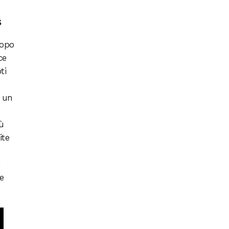
s
Dopo
ce
ti
 un
iù
ite
e