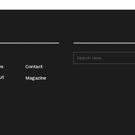
__________________
__________________
ws
Contact
ut
Magazine