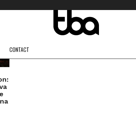
FOLLOW US #TBA
INSTAGRAM FEED
CONTACT
on:
va
e
ana