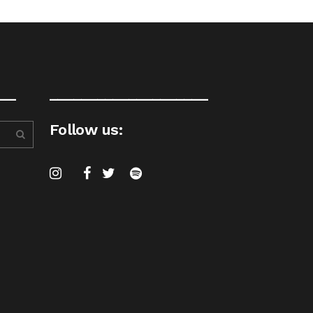
__
____________________
Follow us: