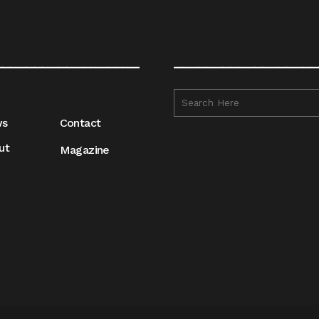
__________________
__________________
ws
Contact
ut
Magazine