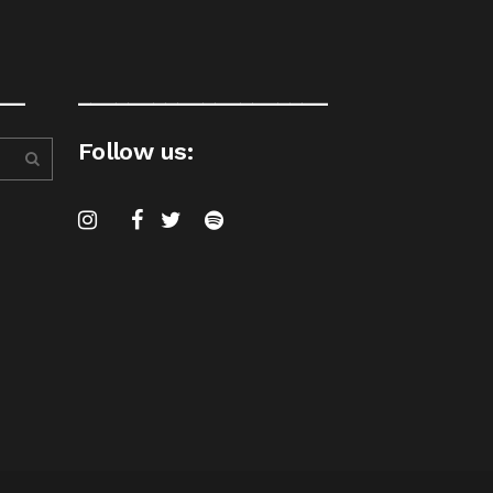
__
____________________
Follow us: