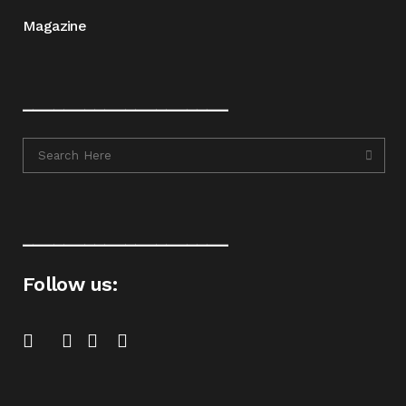
Magazine
____________________
____________________
Follow us: