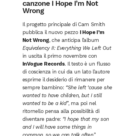
canzone I Hope I’m Not
Wrong
Il progetto principale di Cam Smith
pubblica il nuovo pezzo
I Hope I’m
Not Wrong
, che anticipa l’album
Equivalency II: Everything We Left Out
in uscita il primo novembre con
InVogue Records
. Il testo è un flusso
di coscienza in cui da un lato l’autore
esprime il desiderio di rimanere per
sempre bambino:
“She left ‘cause she
wanted to have children, but I still
wanted to be a kid”
, ma poi nel
ritornello pensa alla possibilità di
diventare padre:
“I hope that my son
and I will have some things in
common, so we can talk often
.”