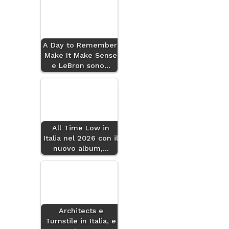
A Day to Remember:
Make It Make Sense
e LeBron sono…
All Time Low in
Italia nel 2026 con il
nuovo album,…
Architects e
Turnstile in Italia, e