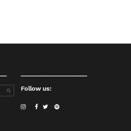
__
____________________
Follow us: