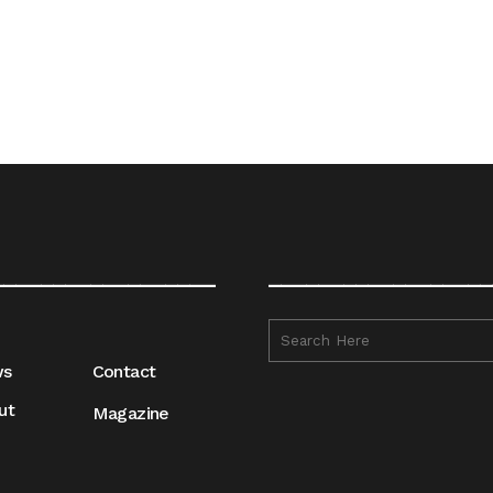
__________________
__________________
ws
Contact
ut
Magazine