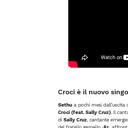
Croci è il nuovo sing
Sethu
a pochi mesi dall’uscita
Croci (feat. Sally Cruz)
. Il can
di
Sally Cruz
, cantante emergen
del fratello gemello
Jiz,
affronta