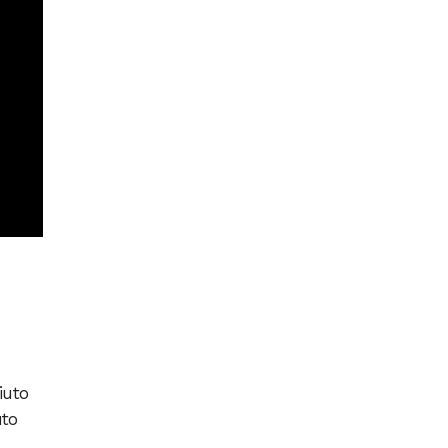
iuto
uto