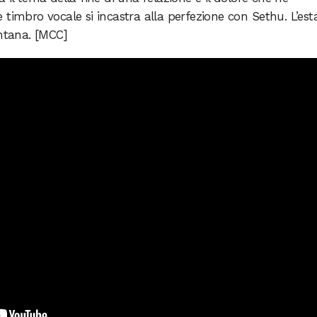
timbro vocale si incastra alla perfezione con Sethu. L’est
ontana. [MCC]