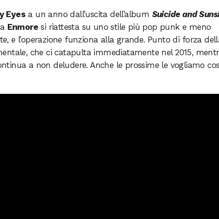
y Eyes
a un anno dall’uscita dell’album
Suicide and Suns
va
Enmore
si riattesta su uno stile più pop punk e meno
ite, e l’operazione funziona alla grande. Punto di forza dell
entale, che ci catapulta immediatamente nel 2015, mentr
ntinua a non deludere. Anche le prossime le vogliamo cos