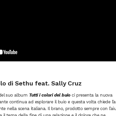
olo di Sethu feat. Sally Cruz
 del suo album
Tutti i colori del buio
ci presenta la nuova
tante continua ad esplorare il buio e questa volta chiede l’a
te nella scena italiana. Il brano, prodotto sempre con l’ai
 il tema della fine di una relazione e il dolore che ne