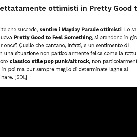
ttatamente ottimisti in Pretty Good 
olte che succede,
sentire i Mayday Parade ottimisti
. Lo s
 nuova
Pretty Good to Feel Something
, si prendono in gir
or once”. Quello che cantano, infatti, è un sentimento di
 in una situazione non particolarmente felice come la rottu
 loro
classico stile pop punk/alt rock
, non particolarmen
 in poi ma pur sempre meglio di determinate lagne al
inare. [SDL]