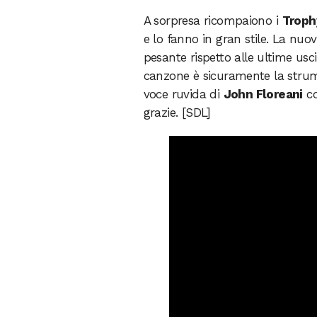
A sorpresa ricompaiono i
Troph
e lo fanno in gran stile. La nuo
pesante rispetto alle ultime usc
canzone è sicuramente la strum
voce ruvida di
John Floreani
co
grazie. [SDL]