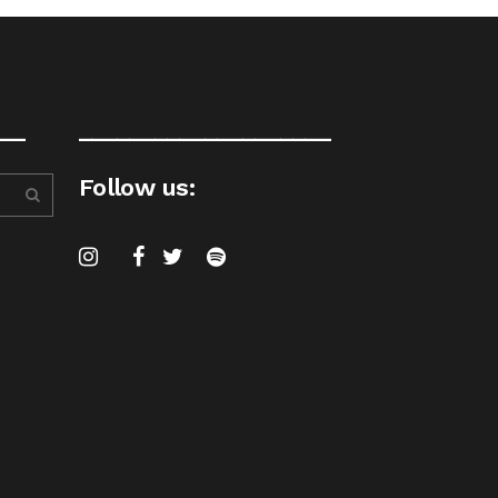
__
____________________
Follow us: