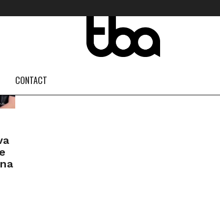
FOLLOW US #TBA
INSTAGRAM FEED
CONTACT
va
e
ana