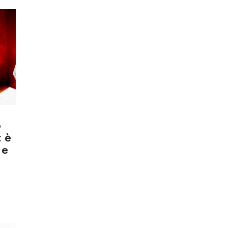
o
 è
 e