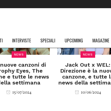
TI
INTERVISTE
SPECIALI
UPCOMING
MAGAZINE
NEWS
NEWS
 nuove canzoni di
Jack Out x WEL:
rophy Eyes, The
Direzione è la nuo
ne e tutte le news
canzone, e tutte l
della settimana
news della settim
15/07/2024
10/06/2024