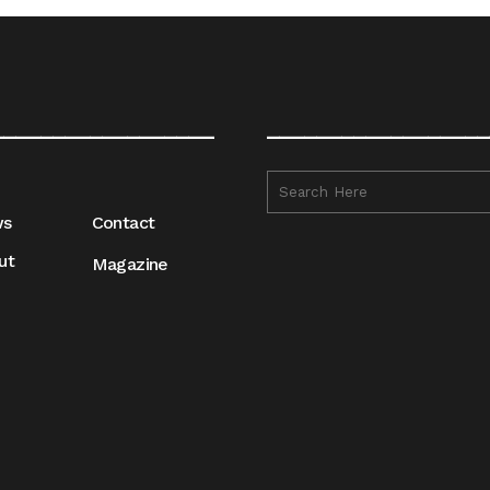
__________________
__________________
ws
Contact
ut
Magazine