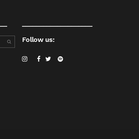
__
____________________
Follow us: