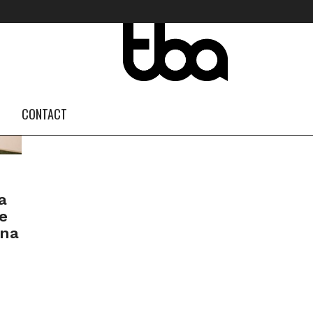
FOLLOW US #TBA
INSTAGRAM FEED
CONTACT
a
e
ana