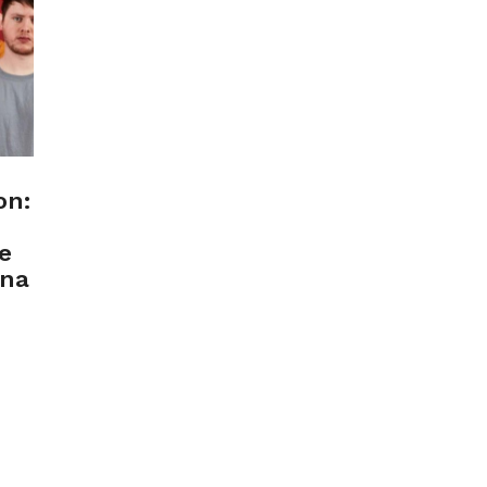
on:
e
ana