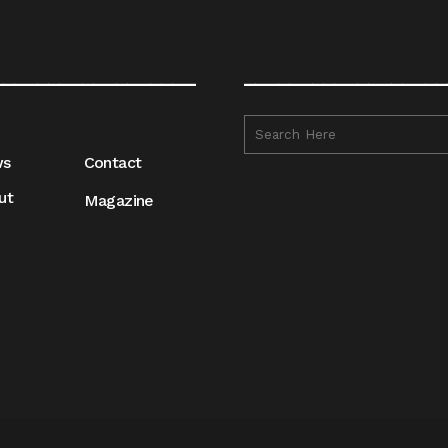
__________________
__________________
ws
Contact
ut
Magazine