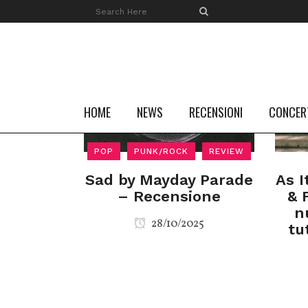
HOME
NEWS
RECENSIONI
CONCER
POP
PUNK/ROCK
REVIEW
Sad by Mayday Parade
As I
– Recensione
& 
n
28/10/2025
tu