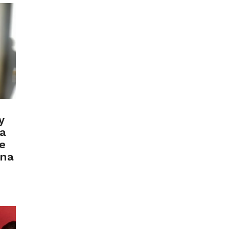
y
va
e
ana