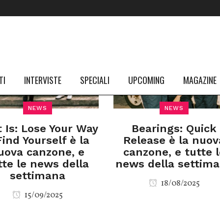
TI
INTERVISTE
SPECIALI
UPCOMING
MAGAZINE
NEWS
NEWS
t Is: Lose Your Way
Bearings: Quick
Find Yourself è la
Release è la nuov
uova canzone, e
canzone, e tutte l
tte le news della
news della settim
settimana
18/08/2025
15/09/2025