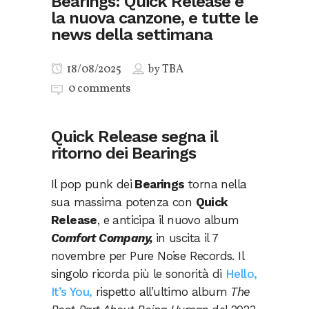
Bearings: Quick Release è
la nuova canzone, e tutte le
news della settimana
18/08/2025
by
TBA
0 comments
Quick Release segna il
ritorno dei Bearings
Il pop punk dei
Bearings
torna nella
sua massima potenza con
Quick
Release
, e anticipa il nuovo album
Comfort Company,
in uscita il 7
novembre per Pure Noise Records. Il
singolo ricorda più le sonorità di
Hello,
It’s You,
rispetto all’ultimo album
The