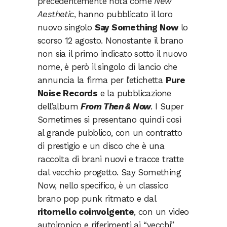
precedentemente nota come
New
Aesthetic
, hanno pubblicato il loro
nuovo singolo
Say Something Now
lo
scorso 12 agosto. Nonostante il brano
non sia il primo indicato sotto il nuovo
nome, è però il singolo di lancio che
annuncia la firma per l’etichetta
Pure
Noise Records
e la pubblicazione
dell’album
From Then & Now
. I Super
Sometimes si presentano quindi così
al grande pubblico, con un contratto
di prestigio e un disco che è una
raccolta di brani nuovi e tracce tratte
dal vecchio progetto. Say Something
Now, nello specifico, è un classico
brano pop punk ritmato e dal
ritornello coinvolgente
, con un video
autoironico e riferimenti ai “vecchi”