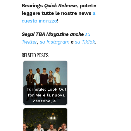
Bearings
Quick Release
, potete
leggere tutte le nostre news
a
questo indirizzo
!
Segui TBA Magazine anche
su
Twitter
,
su Instagram
e
su TikTok
.
RELATED POSTS:
Turnstile: Look Out
for Me è la nuova
canzone, e…