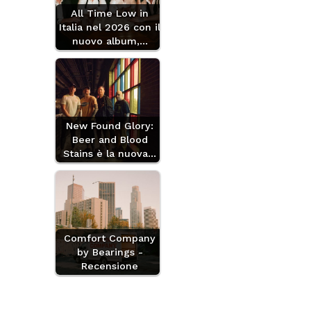
All Time Low in
Italia nel 2026 con il
nuovo album,…
New Found Glory:
Beer and Blood
Stains è la nuova…
Comfort Company
by Bearings -
Recensione