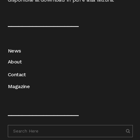
____________________
News
About
Contact
Magazine
____________________