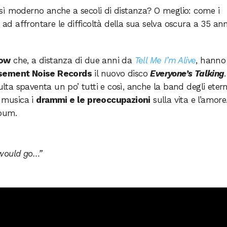
sì moderno anche a secoli di distanza? O meglio: come i
 ad affrontare le difficoltà della sua selva oscura a 35 ann
Low
che, a distanza di due anni da
Tell Me I’m Alive
, hanno
sement Noise Records
il nuovo disco
Everyone’s Talking
.
ulta spaventa un po’ tutti e così, anche la band degli etern
n musica i
drammi e le preoccupazioni
sulla vita e l’amore
lbum.
 would go…”