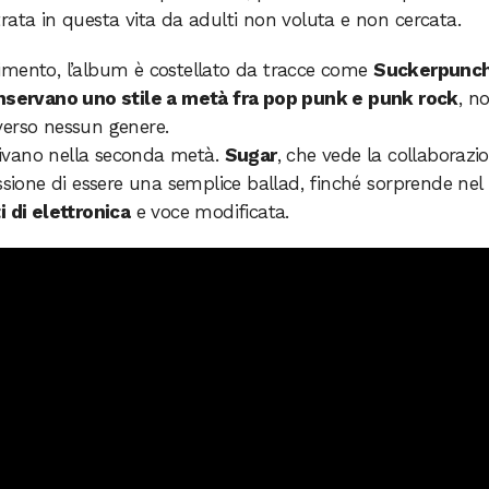
rata in questa vita da adulti non voluta e non cercata.
imento, l’album è costellato da tracce come
Suckerpunc
nservano uno stile a metà fra pop punk e punk rock
, n
verso nessun genere.
rrivano nella seconda metà.
Sugar
, che vede la collaborazi
ssione di essere una semplice ballad, finché sorprende nel
 di elettronica
e voce modificata.