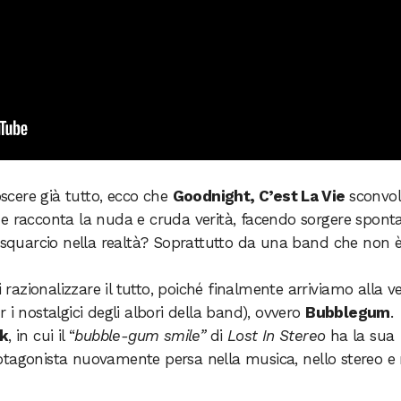
cere già tutto, ecco che
Goodnight, C’est La Vie
sconvo
he racconta la nuda e cruda verità, facendo sorgere spont
quarcio nella realtà? Soprattutto da una band che non 
azionalizzare il tutto, poiché finalmente arriviamo alla v
 i nostalgici degli albori della band), ovvero
Bubblegum
.
k
, in cui il “
bubble-gum smile”
di
Lost In Stereo
ha la sua
otagonista nuovamente persa nella musica, nello stereo e 