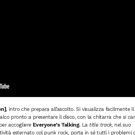
en]
, intro che prepara all’ascolto. Si visualizza facilmente il
co pronto a presentare il disco, con la chitarra che si car
per accogliere
Everyone’s Talking
. La
title track,
nel suo
ività esternato col punk rock, porta in sé tutti i problemi 