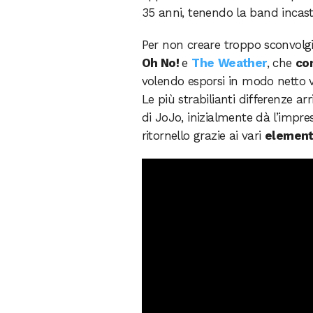
35 anni, tenendo la band incast
Per non creare troppo sconvolg
Oh No!
e
The
Weather
, che
co
volendo esporsi in modo netto 
Le più strabilianti differenze a
di JoJo, inizialmente dà l’impre
ritornello grazie ai vari
elementi