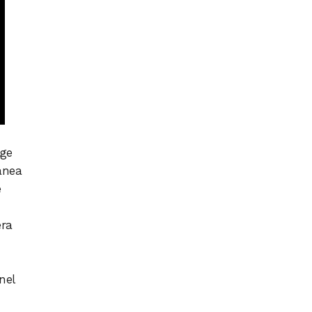
lge
anea
è
era
nel