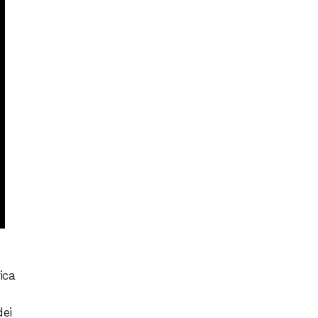
ica
dei