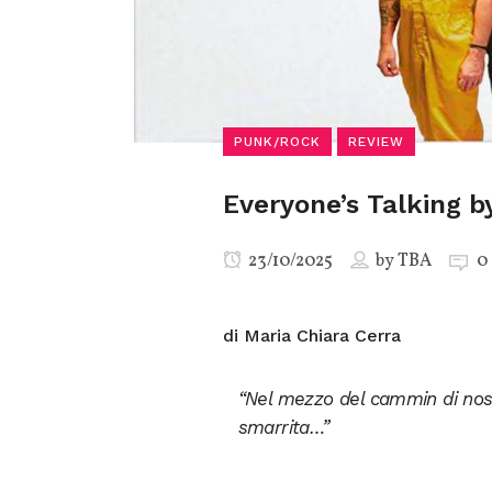
PUNK/ROCK
REVIEW
Everyone’s Talking b
23/10/2025
by
TBA
0
di Maria Chiara Cerra
“Nel mezzo del cammin di nostr
smarrita…”