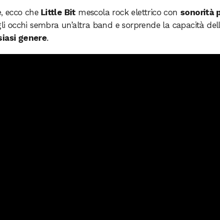
e, ecco che
Little Bit
mescola rock elettrico con
sonorità 
li occhi sembra un’altra band e sorprende la capacità del
siasi genere
.