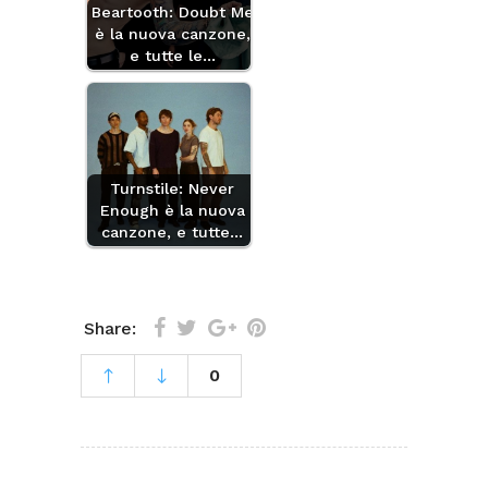
Beartooth: Doubt Me
è la nuova canzone,
e tutte le…
Turnstile: Never
Enough è la nuova
canzone, e tutte…
Share:
0