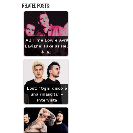
RELATED POSTS:
All Time Low e Avril
Lavigne: Fake as Hell
è la…
Lost: “Ogni disco è
una rinascita” –
Intervista