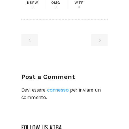
NSFW
OMG
WTF
0
0
0
Post a Comment
Devi essere
connesso
per inviare un
commento.
FOLLOW US #TBA