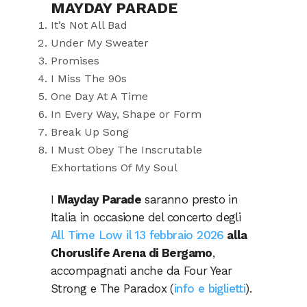
MAYDAY PARADE
It’s Not All Bad
Under My Sweater
Promises
I Miss The 90s
One Day At A Time
In Every Way, Shape or Form
Break Up Song
I Must Obey The Inscrutable
Exhortations Of My Soul
I
Mayday Parade
saranno presto in
Italia in occasione del concerto degli
All Time Low il 13 febbraio 2026
alla
Choruslife Arena di Bergamo
,
accompagnati anche da Four Year
Strong e The Paradox (
info e biglietti
).