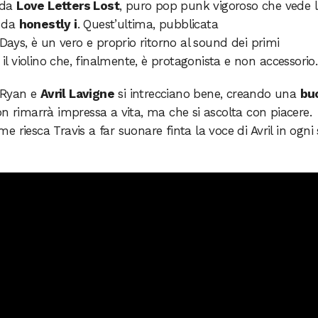
 da
Love Letters Lost
, puro pop punk vigoroso che vede 
e da
honestly i
. Quest’ultima, pubblicata
ys, è un vero e proprio ritorno al sound dei primi
 il violino che, finalmente, è protagonista e non accessorio.
i Ryan e
Avril Lavigne
si intrecciano bene, creando una
bu
 rimarrà impressa a vita, ma che si ascolta con piacere.
 riesca Travis a far suonare finta la voce di Avril in ogni