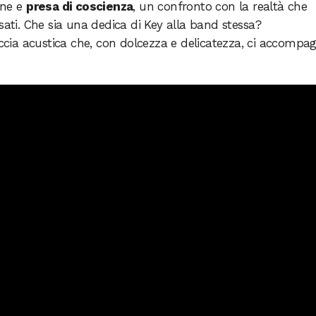
one e
presa di coscienza
, un confronto con la realtà che
sati. Che sia una dedica di Key alla band stessa?
ccia acustica che, con dolcezza e delicatezza, ci accompa