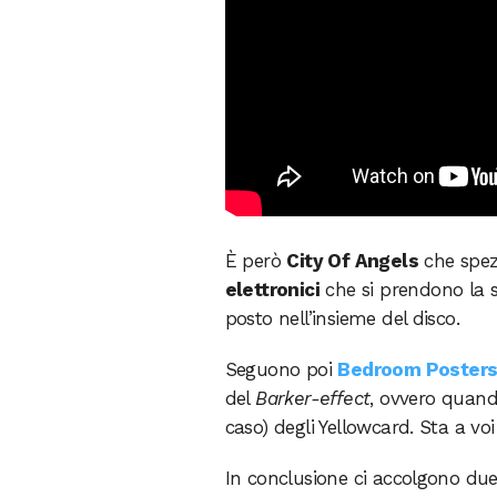
È però
City Of Angels
che spezz
elettronici
che si prendono la s
posto nell’insieme del disco.
Seguono poi
Bedroom Poster
del
Barker-effect
, ovvero quand
caso) degli Yellowcard. Sta a vo
In conclusione ci accolgono du