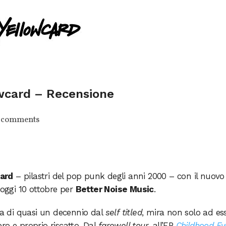
owcard – Recensione
 comments
ard
– pilastri del pop punk degli anni 2000 – con il nuovo
 oggi 10 ottobre per
Better Noise Music
.
esa di quasi un decennio dal
self titled
, mira non solo ad es
ro e proprio riscatto. Dal
farewell tour
, all’EP
Childhood Ey