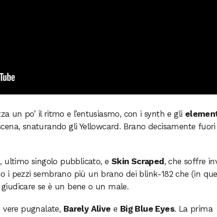
a un po’ il ritmo e l’entusiasmo, con i synth e gli
element
cena, snaturando gli Yellowcard. Brano decisamente fuori
s
, ultimo singolo pubblicato, e
Skin Scraped
, che soffre in
o i pezzi sembrano più un brano dei blink-182 che (in qu
i giudicare se è un bene o un male.
e vere pugnalate,
Barely Alive
e
Big Blue Eyes
. La prima