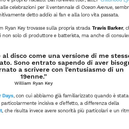
 dalle celebrazioni per il ventennale di
Ocean Avenue
, semb
nitivamente detto addio ai fan e alla loro vita passata.
m Ryan Key trovasse sulla propria strada
Travis Barker
, 
i non solo di produttore e batterista, ma anche di consule
re al disco come una versione di me stess
ato. Sono entrato sapendo di aver bisog
ornato a scrivere con l’entusiasmo di un
19enne.”
William Ryan Key
r Days
, con cui abbiamo già familiarizzato quando è stata
articolarmente incisiva e d’effetto, a differenza della
t
, che risulta invece avere sonorità più particolari e un rit