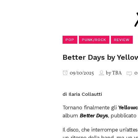
POP
PUNK/ROCK
REVIEW
Better Days by Yell
09/10/2025
by
TBA
0
di Ilaria Collautti
Tornano finalmente gli
Yellowc
album
Better Days
, pubblicato
Il disco, che interrompe un’att
un ritorno della band, ma un ve