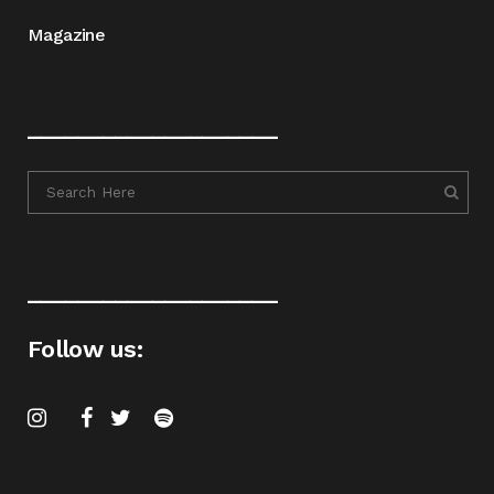
Magazine
____________________
____________________
Follow us: