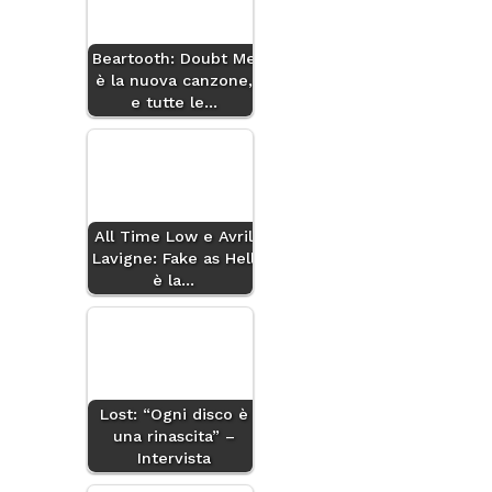
Beartooth: Doubt Me
è la nuova canzone,
e tutte le…
All Time Low e Avril
Lavigne: Fake as Hell
è la…
Lost: “Ogni disco è
una rinascita” –
Intervista