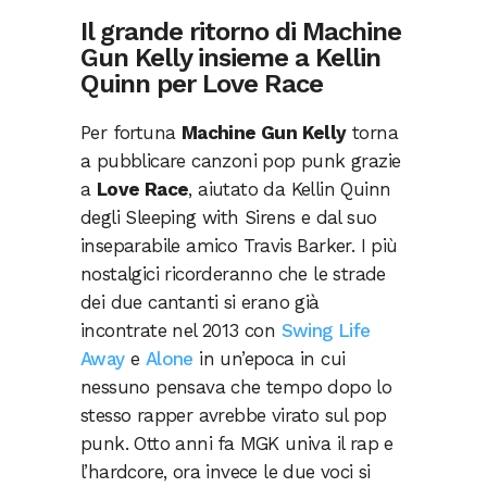
Il grande ritorno di Machine
Gun Kelly insieme a Kellin
Quinn per Love Race
Per fortuna
Machine Gun Kelly
torna
a pubblicare canzoni pop punk grazie
a
Love Race
, aiutato da Kellin Quinn
degli Sleeping with Sirens e dal suo
inseparabile amico Travis Barker. I più
nostalgici ricorderanno che le strade
dei due cantanti si erano già
incontrate nel 2013 con
Swing Life
Away
e
Alone
in un’epoca in cui
nessuno pensava che tempo dopo lo
stesso rapper avrebbe virato sul pop
punk. Otto anni fa MGK univa il rap e
l’hardcore, ora invece le due voci si