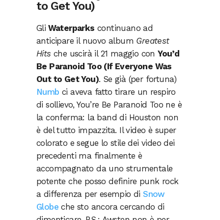
to Get You)
Gli
Waterparks
continuano ad
anticipare il nuovo album
Greatest
Hits
che uscirà il 21 maggio con
You’d
Be Paranoid Too (If Everyone Was
Out to Get You)
. Se già (per fortuna)
Numb
ci aveva fatto tirare un respiro
di sollievo, You’re Be Paranoid Too ne è
la conferma: la band di Houston non
è del tutto impazzita. Il video è super
colorato e segue lo stile dei video dei
precedenti ma finalmente è
accompagnato da uno strumentale
potente che posso definire punk rock
a differenza per esempio di
Snow
Globe
che sto ancora cercando di
dimenticare. P.S.: Awsten non è per