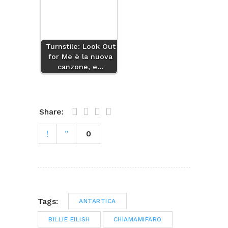
Turnstile: Look Out
for Me è la nuova
canzone, e…
Share:
0
Tags:
ANTARTICA
BILLIE EILISH
CHIAMAMIFARO