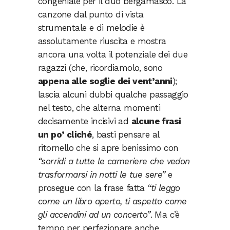
congeniale per il duo bergamasco. La
canzone dal punto di vista
strumentale e di melodie è
assolutamente riuscita e mostra
ancora una volta il potenziale dei due
ragazzi (che, ricordiamolo, sono
appena alle soglie dei vent’anni
);
lascia alcuni dubbi qualche passaggio
nel testo, che alterna momenti
decisamente incisivi ad
alcune frasi
un po’ cliché
, basti pensare al
ritornello che si apre benissimo con
“sorridi a tutte le cameriere che vedon
trasformarsi in notti le tue sere”
e
prosegue con la frase fatta
“ti leggo
come un libro aperto, ti aspetto come
gli accendini ad un concerto”
. Ma c’è
tempo per perfezionare anche