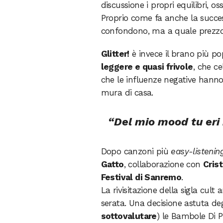
discussione i propri equilibri, os
Proprio come fa anche la succe
confondono, ma a quale prezz
Glitter!
è invece il brano più p
leggere e quasi frivole
, che ce
che le influenze negative hanno 
mura di casa.
“Del mio mood tu eri il
Dopo canzoni più
easy-listenin
Gatto
, collaborazione con
Cris
Festival di Sanremo
.
La rivisitazione della sigla cult 
serata. Una decisione astuta deg
sottovalutare
) le Bambole Di P