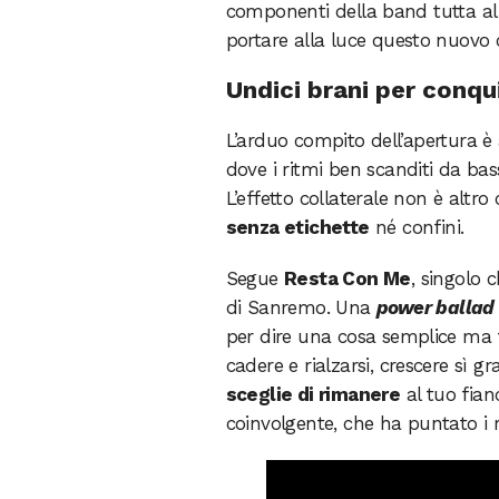
componenti della band tutta al 
portare alla luce questo nuovo c
Undici brani per conqu
L’arduo compito dell’apertura è
dove i ritmi ben scanditi da bas
L’effetto collaterale non è altr
senza etichette
né confini.
Segue
Resta Con Me
, singolo 
di Sanremo. Una
power ballad
per dire una cosa semplice ma
cadere e rialzarsi, crescere sì g
sceglie di rimanere
al tuo fian
coinvolgente, che ha puntato i ri