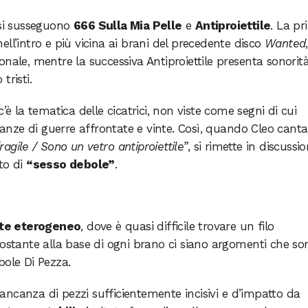
 si susseguono
666 Sulla Mia Pelle
e
Antiproiettile
. La pr
ell’intro e più vicina ai brani del precedente disco
Wanted
nale, mentre la successiva Antiproiettile presenta sonorit
tristi.
’è la tematica delle cicatrici, non viste come segni di cui
nze di guerre affrontate e vinte. Così, quando Cleo canta
gile / Sono un vetro antiproiettile”
, si rimette in discussi
ato di
“sesso debole”
.
te eterogeneo
, dove è quasi difficile trovare un filo
nostante alla base di ogni brano ci siano argomenti che so
ole Di Pezza.
ncanza di pezzi sufficientemente incisivi e d’impatto da