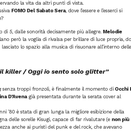
servando la vita da altri punti di vista.
ssiva
FOMO Del Sabato Sera
, dove l’essere e l’esserci si
o?
op di
5
, dalle sonorità decisamente più allegre.
Melodie
lano però la voglia di rivalsa per brillare di luce propria, d
lasciato lo spazio alla musica di risuonare all’interno dell
 killer / Oggi io sento solo glitter”
g
senza troppi fronzoli, è finalmente il momento di
Occhi 
tina D’Avena
già presentata durante la serata cover al
anni ’80 è stata di gran lunga la migliore esibizione della
na delle sorelle Kisugi, capace di far rivalutare (e
non più
ezza anche ai puristi del punk e del rock, che avevano