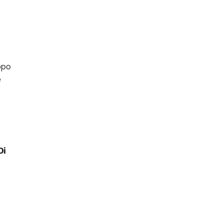
opo
e
Di