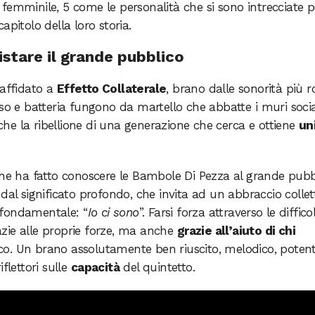
femminile, 5 come le personalità che si sono intrecciate p
apitolo della loro storia.
istare il grande pubblico
 affidato a
Effetto Collaterale
, brano dalle sonorità più r
so e batteria fungono da martello che abbatte i muri social
o che la ribellione di una generazione che cerca e ottiene
un
che ha fatto conoscere le Bambole Di Pezza al grande pubb
dal significato profondo, che invita ad un abbraccio collet
 fondamentale: “
Io ci sono
”. Farsi forza attraverso le diffico
razie alle proprie forze, ma anche
grazie all’aiuto di chi
co. Un brano assolutamente ben riuscito, melodico, potent
flettori sulle
capacità
del quintetto.