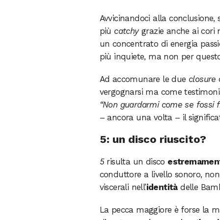
Avvicinandoci alla conclusione,
più
catchy
grazie anche ai cori n
un concentrato di energia passio
più inquiete, ma non per questo 
Ad accomunare le due
closure
c
vergognarsi ma come testimonia
“Non guardarmi come se fossi fra
– ancora una volta – il signific
5: un disco riuscito?
5
risulta un disco
estremamen
conduttore a livello sonoro, no
viscerali nell’
identità
delle Bamb
La pecca maggiore è forse la ma