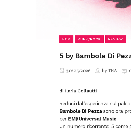
POP
PUNK/ROCK
REVIEW
5 by Bambole Di Pez
30/03/2026
by
TBA
di Ilaria Collautti
Reduci dall’esperienza sul palco
Bambole Di Pezza
sono ora pr
per
EMI/Universal Music
.
Un numero ricorrente: 5 come g