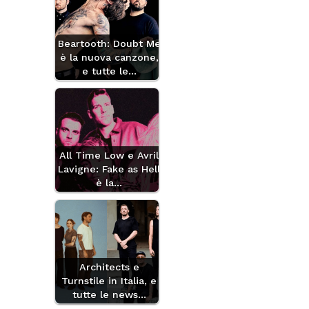
Beartooth: Doubt Me
è la nuova canzone,
e tutte le…
All Time Low e Avril
Lavigne: Fake as Hell
è la…
Architects e
Turnstile in Italia, e
tutte le news…