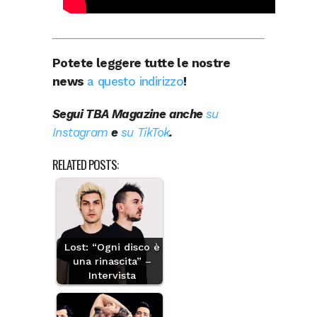
Potete leggere tutte le nostre
news
a questo indirizzo
!
Segui TBA Magazine anche
su
Instagram
e
su TikTok
.
RELATED POSTS:
Lost: “Ogni disco è
una rinascita” –
Intervista