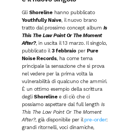
Gli
Shoreline
hanno pubblicato
Youthfully Naive
, il nuovo brano
tratto dal prossimo concept album
Is
This The Low Point Or The Moment
After?
, in uscita il 13 marzo. Il singolo,
pubblicato il
3 febbraio
per
Pure
Noise Records
, ha come tema
principale la sensazione che si prova
nel vedere per la prima volta la
vulnerabilità di qualcuno che ammiri.
È un ottimo esempio della scrittura
degli
Shoreline
e di ciò che ci
possiamo aspettare dal full length
Is
This The Low Point Or The Moment
After?
, già disponibile per il
pre-order
:
grandi ritornelli, voci dinamiche,