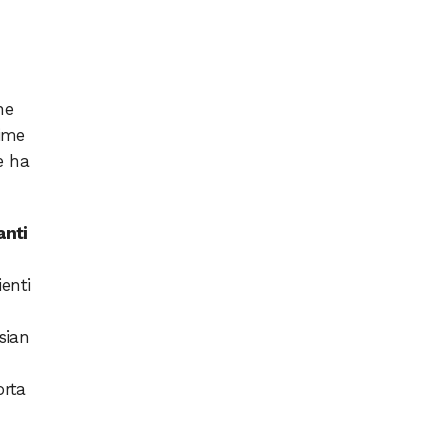
ne
sime
e ha
anti
ienti
sian
orta