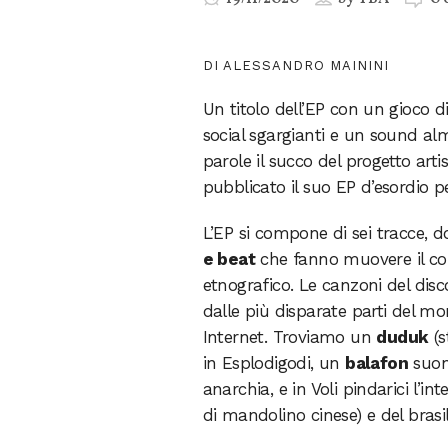
DI ALESSANDRO MAININI
Un titolo dell’EP con un gioco d
social sgargianti e un sound al
parole il succo del progetto arti
pubblicato il suo EP d’esordio p
L’EP si compone di sei tracce, 
e beat
che fanno muovere il co
etnografico. Le canzoni del disc
dalle più disparate parti del mo
Internet. Troviamo un
duduk
(s
in Esplodigodi, un
balafon
suon
anarchia, e in Voli pindarici l
di mandolino cinese) e del bras