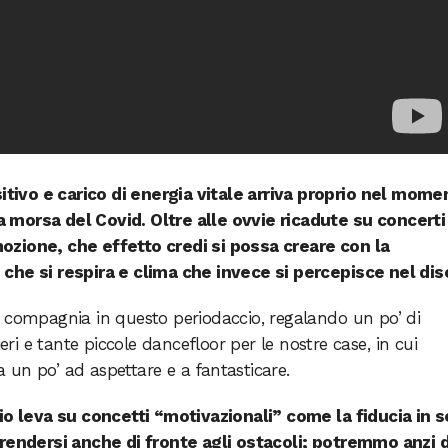
sitivo e carico di energia vitale arriva proprio nel mome
lla morsa del Covid. Oltre alle ovvie ricadute su concerti
ozione, che effetto credi si possa creare con la
che si respira e clima che invece si percepisce nel dis
a compagnia in questo periodaccio, regalando un po’ di
ieri e tante piccole dancefloor per le nostre case, in cui
un po’ ad aspettare e a fantasticare.
hio leva su concetti “motivazionali” come la fiducia in s
rrendersi anche di fronte agli ostacoli; potremmo anzi d