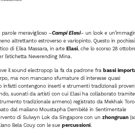
i parole meraviglioso –
Campi Elasi
– un look e un’immagi
meno altrettanto estroverso e variopinto. Questo in pochis
stico di Elisa Massara, in arte
Elasi
, che lo scorso 28 ottobr
er l’etichetta Neverending Mina.
dove il sound electropop la fa da padrone fra
bassi import
rpo, ma non mancano sfumature di interesse quasi
o infatti contengono inserti e strumenti tradizionali proven
ndo, suonati da artisti con cui Elasi ha collaborato tramite
trumento tradizionale armeno) registrato da Mekhak Toro
ato dal maliano Moustapha Dembélé in Sentimentale
’intervento di Sulwyn Lok da Singapore con un
zhongruan
(s
iliano Bela Couy con le sue
percussioni
.