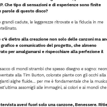
EP. Che tipo di sensazioni e di esperienze sono finite
le parole di questo disco?
 grandi cadute, le leggerezze ritrovate e la fiducia in me
tellinato.
he c’è dietro alla creazione non solo delle canzoni ma a
t grafico e comunicativo del progetto, che almeno
ato per amalgamarsi e rispecchiare alla perfezione il
sacco di mondi strambi che spesso disegno e sogno: neo
nventate alla Tim Burton, colorate piante con gli occhi alla
ianti alghe fluide… per me è fondamentale che la musica
est’ultima assomigli alle immagini, ai colori e ai mondi che
ntervista avevi fuori solo una canzone, Benessere. Riti