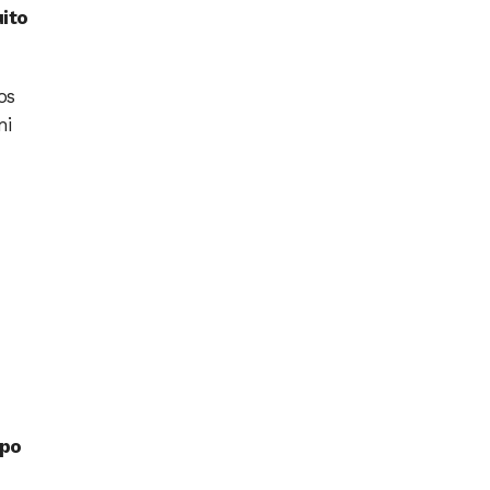
uito
os
mi
opo