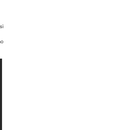
si
no