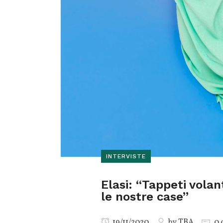
INTERVISTE
Elasi: “Tappeti volan
le nostre case”
19/11/2020
by
TBA
0 