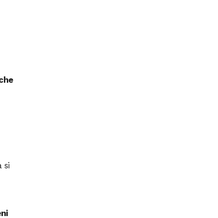
nche
n
 si
eni