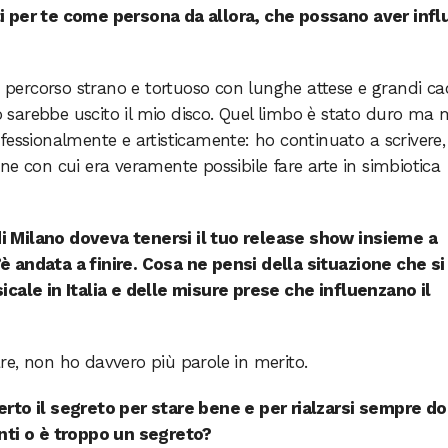
i per te come persona da allora, che possano aver infl
ercorso strano e tortuoso con lunghe attese e grandi ca
sarebbe uscito il mio disco. Quel limbo è stato duro ma 
fessionalmente e artisticamente: ho continuato a scrivere,
ne con cui era veramente possibile fare arte in simbiotica
a di Milano doveva tenersi il tuo release show insieme a
 andata a finire. Cosa ne pensi della situazione che si
icale in Italia e delle misure prese che influenzano il
e, non ho davvero più parole in merito.
erto il segreto per stare bene e per rialzarsi sempre d
nti o è troppo un segreto?