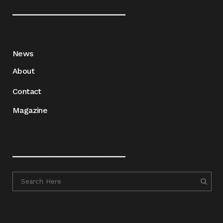
____________________
News
About
Contact
Magazine
____________________