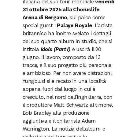
italiana del suo tour mondiale
venerdì
31 ottobre 2025 alla Choruslife
Arena di Bergamo
, sul palco come
special guest i
Palaye Royale
. L’artista
britannico ha inoltre svelato i dettagli
del suo quarto album in studio, che si
intitola
Idols (Part I)
e uscirà il 20
giugno. Il lavoro, composto da 13
tracce, è il suo progetto più personale
e ambizioso. Per non avere distrazioni,
Yungblud si è recato in una località
appena fuori dal luogo in cui è
cresciuto, nel nord dell’Inghilterra, con
il produttore Matt Schwartz al timone,
Bob Bradley alla produzione
aggiuntiva e il chitarrista Adam
Warrington. La notizia dell’album e
delle date del tour segue la