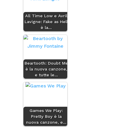
All Time Low e Avril
Lavigne: Fake as Hell
è la…
Beartooth: Doubt Me
è la nuova canzone,
e tutte le…
Games We Play:
Pretty Boy è la
nuova canzone, e…