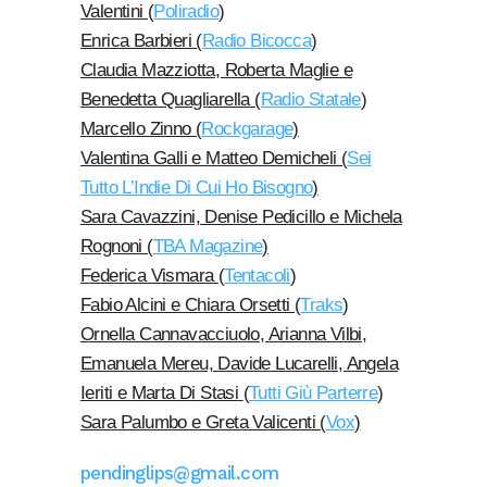
Valentini
(
Poliradio
)
Enrica Barbieri (
Radio Bicocca
)
Claudia Mazziotta, Roberta Maglie e
Benedetta Quagliarella (
Radio Statale
)
Marcello Zinno (
Rockgarage
)
Valentina Galli e Matteo Demicheli (
Sei
Tutto L’Indie Di Cui Ho Bisogno
)
Sara Cavazzini, Denise Pedicillo e Michela
Rognoni (
TBA Magazine
)
Federica Vismara
(
Tentacoli
)
Fabio Alcini e Chiara Orsetti
(
Traks
)
Ornella Cannavacciuolo, Arianna Vilbi,
Emanuela Mereu, Davide Lucarelli, Angela
Ieriti e Marta Di Stasi
(
Tutti Giù Parterre
)
Sara Palumbo e Greta Valicenti (
Vox
)
pendinglips@gmail.com