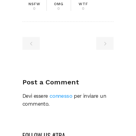
NSFW
OMG
WTF
0
0
0
Post a Comment
Devi essere
connesso
per inviare un
commento.
FOLLOW US #TBA