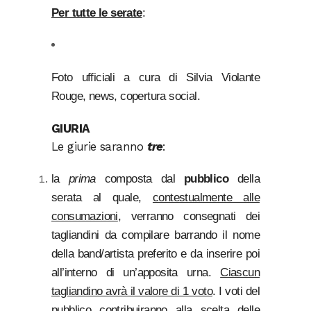
Per tutte le serate
:
Foto ufficiali a cura di Silvia Violante
Rouge, news, copertura social.
GIURIA
Le giurie saranno
tre
:
la
prima
composta dal
pubblico
della
serata al quale,
contestualmente alle
consumazioni
, verranno consegnati dei
tagliandini da compilare barrando il nome
della band/artista preferito e da inserire poi
all’interno di un’apposita urna.
Ciascun
tagliandino avrà il valore di 1 voto
. I voti del
pubblico contribuiranno alla scelta delle