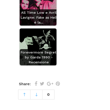
All Time Low e Avril
Lavigne: Fake as Hell
è la…
Forevermore Segreti
by Garda 1990 -
Recensione
Share:
0