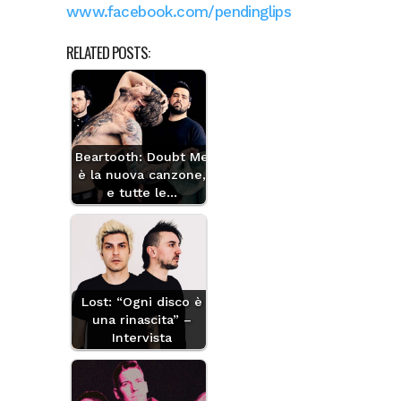
www.facebook.com/pendinglips
RELATED POSTS:
Beartooth: Doubt Me
è la nuova canzone,
e tutte le…
Lost: “Ogni disco è
una rinascita” –
Intervista