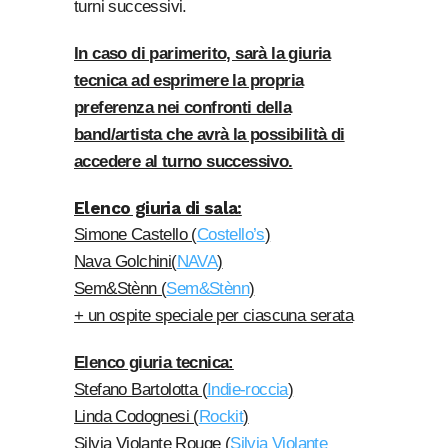
turni successivi.
In caso di parimerito, sarà la giuria
tecnica ad esprimere la propria
preferenza nei confronti della
band/artista che avrà la possibilità di
accedere al turno successivo.
Elenco giuria di sala:
Simone Castello (
Costello’s
)
Nava Golchini(
NAVA
)
Sem&Stènn (
Sem&Stènn
)
+ un ospite speciale per ciascuna serata
Elenco giuria tecnica:
Stefano Bartolotta (
Indie-roccia
)
Linda Codognesi (
Rockit
)
Silvia Violante Rouge (
Silvia Violante