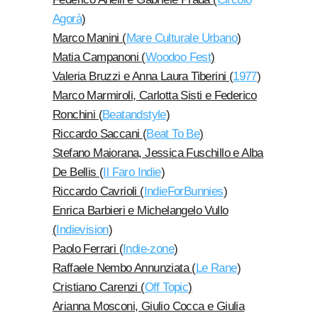
Agorà
)
Marco Manini (
Mare Culturale Urbano
)
Matia Campanoni (
Woodoo Fest
)
Valeria Bruzzi e Anna Laura Tiberini
(
1977
)
Marco Marmiroli, Carlotta Sisti e Federico
Ronchini (
Beatandstyle
)
Riccardo Saccani (
Beat To Be
)
Stefano Maiorana, Jessica Fuschillo e Alba
De Bellis
(
Il Faro Indie
)
Riccardo Cavrioli (
IndieForBunnies
)
Enrica Barbieri e Michelangelo Vullo
(
Indievision
)
Paolo Ferrari (
Indie-zone
)
Raffaele Nembo Annunziata (
Le Rane
)
Cristiano Carenzi (
Off Topic
)
Arianna Mosconi, Giulio Cocca e Giulia