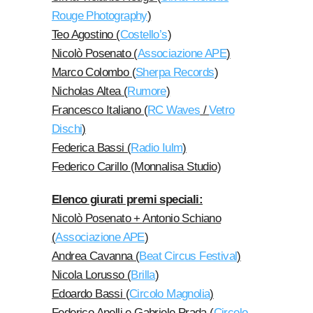
Rouge Photography
)
Teo Agostino (
Costello’s
)
Nicolò Posenato (
Associazione APE
)
Marco Colombo (
Sherpa Records
)
Nicholas Altea (
Rumore
)
Francesco Italiano (
RC Waves
/
Vetro
Dischi
)
Federica Bassi (
Radio Iulm
)
Federico Carillo (Monnalisa Studio)
Elenco giurati premi speciali:
Nicolò Posenato + Antonio Schiano
(
Associazione APE
)
Andrea Cavanna (
Beat Circus Festival
)
Nicola Lorusso (
Brilla
)
Edoardo Bassi (
Circolo Magnolia
)
Federico Anelli e Gabriele Prada (
Circolo