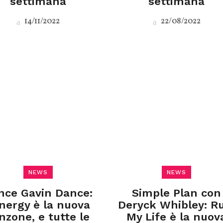
settimana
settimana
14/11/2022
22/08/2022
NEWS
NEWS
nce Gavin Dance:
Simple Plan con
nergy è la nuova
Deryck Whibley: R
nzone, e tutte le
My Life è la nuov