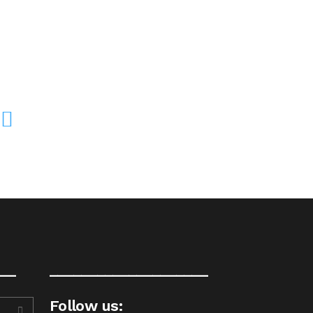
__
____________________
Follow us: