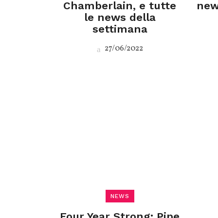
Chamberlain, e tutte
new
le news della
settimana
27/06/2022
NEWS
Four Year Strong: Pipe