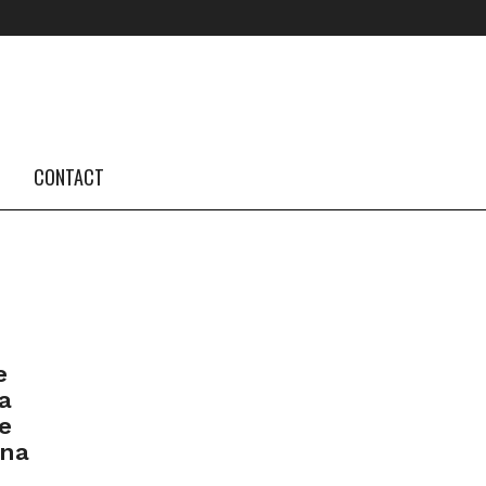
FOLLOW US #TBA
INSTAGRAM FEED
CONTACT
e
a
e
ana