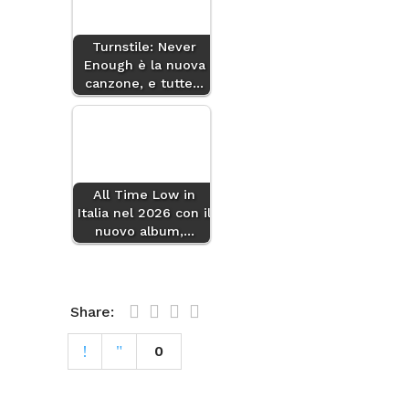
Turnstile: Never
Enough è la nuova
canzone, e tutte…
All Time Low in
Italia nel 2026 con il
nuovo album,…
Share:
0