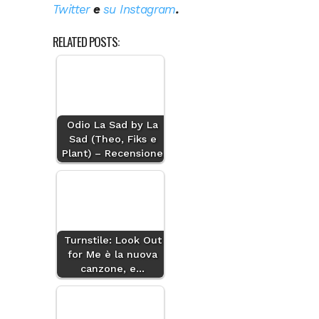
Twitter
e
su Instagram
.
RELATED POSTS:
Odio La Sad by La
Sad (Theo, Fiks e
Plant) – Recensione
Turnstile: Look Out
for Me è la nuova
canzone, e…