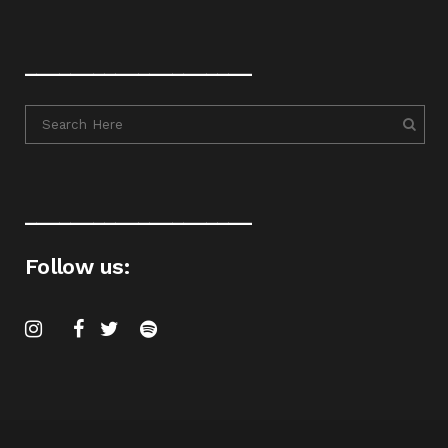
____________________
____________________
Follow us: