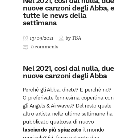
Nel 2021, così dal nulla, due
nuove canzoni degli Abba, e
tutte le news della
settimana
13/09/2021
by
TBA
0 comments
Nel 2021, così dal nulla, due
nuove canzoni degli Abba
Perché gli Abba, direte? E perché no?
O preferivate l’ennesima copertina con
gli Angels & Airwaves? Del resto quale
altro artista nelle ultime settimane ha
pubblicato qualcosa di nuovo
lasciando più spiazzato
il mondo
musicale? (sì, forse potreste dire