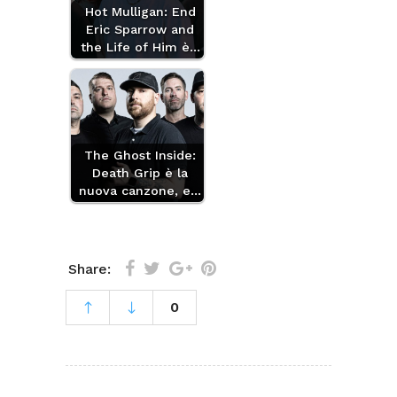
Hot Mulligan: End
Eric Sparrow and
the Life of Him è…
The Ghost Inside:
Death Grip è la
nuova canzone, e…
Share:
0