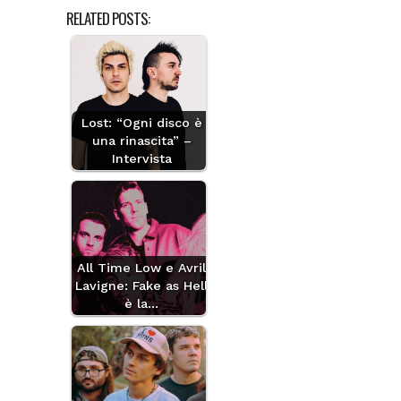
RELATED POSTS:
Lost: “Ogni disco è
una rinascita” –
Intervista
All Time Low e Avril
Lavigne: Fake as Hell
è la…