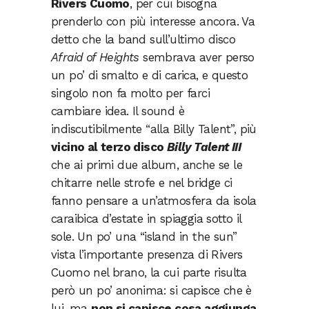
Rivers Cuomo
, per cui bisogna
prenderlo con più interesse ancora. Va
detto che la band sull’ultimo disco
Afraid of Heights
sembrava aver perso
un po’ di smalto e di carica, e questo
singolo non fa molto per farci
cambiare idea. Il sound è
indiscutibilmente “alla Billy Talent”, più
vicino al terzo disco
Billy Talent III
che ai primi due album, anche se le
chitarre nelle strofe e nel bridge ci
fanno pensare a un’atmosfera da isola
caraibica d’estate in spiaggia sotto il
sole. Un po’ una “island in the sun”
vista l’importante presenza di Rivers
Cuomo nel brano, la cui parte risulta
però un po’ anonima: si capisce che è
lui, ma
non si capisce cosa aggiunga