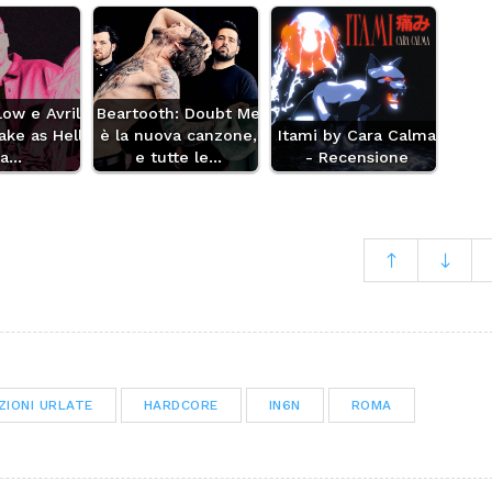
Low e Avril
Beartooth: Doubt Me
ake as Hell
è la nuova canzone,
Itami by Cara Calma
la…
e tutte le…
- Recensione
ZIONI URLATE
HARDCORE
IN6N
ROMA