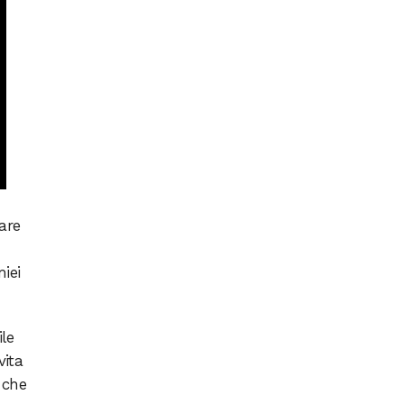
are
iei
ile
vita
che