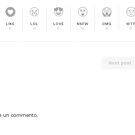
LIKE
LOL
LOVE
NSFW
OMG
WT
0
0
0
0
0
0
Next post
re un commento.