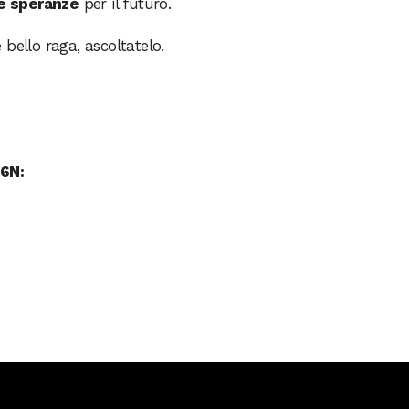
e speranze
per il futuro.
bello raga, ascoltatelo.
N6N: