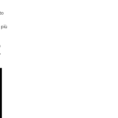
to
 più
n
,