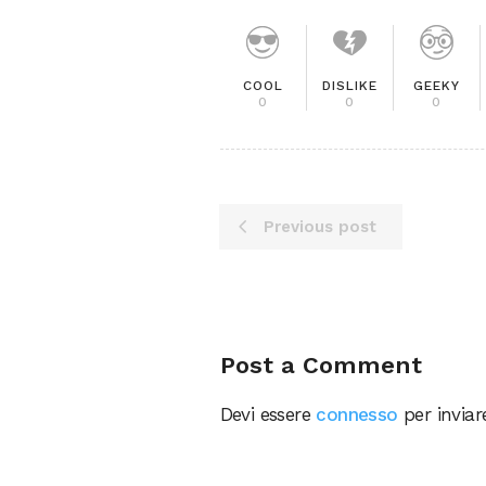
COOL
DISLIKE
GEEKY
0
0
0
Previous post
Post a Comment
Devi essere
connesso
per invia