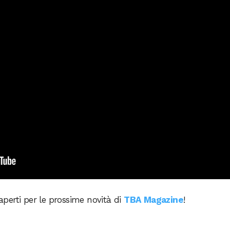
 aperti per le prossime novità di
TBA Magazine
!