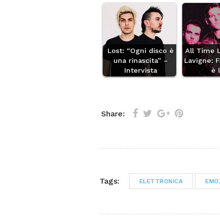
Lost: “Ogni disco è
All Time 
una rinascita” –
Lavigne: F
Intervista
è 
Share:
Tags:
ELETTRONICA
EMO