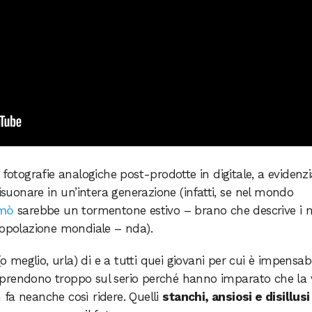
otografie analogiche post-prodotte in digitale, a evidenzi
risuonare in un’intera generazione (infatti, se nel mondo
mò
sarebbe un tormentone estivo – brano che descrive i m
popolazione mondiale – nda).
(o meglio, urla) di e a tutti quei giovani per cui è impensab
si prendono troppo sul serio perché hanno imparato che la 
fa neanche così ridere. Quelli
stanchi, ansiosi e disillusi