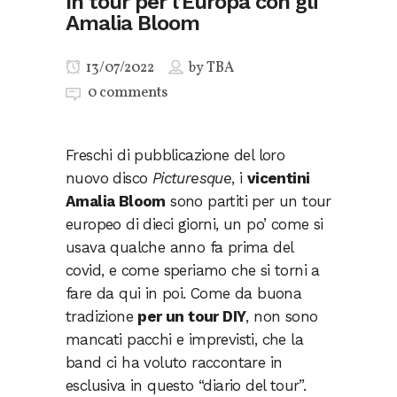
In tour per l’Europa con gli
Amalia Bloom
13/07/2022
by
TBA
0 comments
Freschi di pubblicazione del loro
nuovo disco
Picturesque
, i
vicentini
Amalia Bloom
sono partiti per un tour
europeo di dieci giorni, un po’ come si
usava qualche anno fa prima del
covid, e come speriamo che si torni a
fare da qui in poi. Come da buona
tradizione
per un tour DIY
, non sono
mancati pacchi e imprevisti, che la
band ci ha voluto raccontare in
esclusiva in questo “diario del tour”.