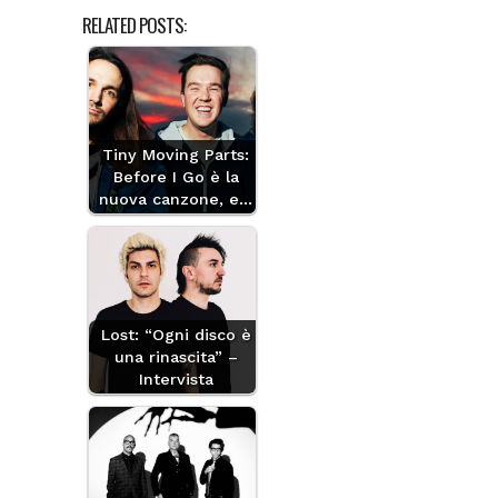
RELATED POSTS:
Tiny Moving Parts:
Before I Go è la
nuova canzone, e…
Lost: “Ogni disco è
una rinascita” –
Intervista