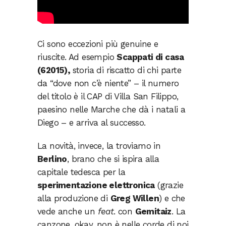
Ci sono eccezioni più genuine e
riuscite. Ad esempio
Scappati di casa
(62015),
storia di riscatto di chi parte
da “dove non c’è niente” – il numero
del titolo è il CAP di Villa San Filippo,
paesino nelle Marche che dà i natali a
Diego – e arriva al successo.
La novità, invece, la troviamo in
Berlino
, brano che si ispira alla
capitale tedesca per la
sperimentazione elettronica
(grazie
alla produzione di
Greg Willen
) e che
vede anche un
feat
. con
Gemitaiz
. La
canzone, okay, non è nelle corde di noi