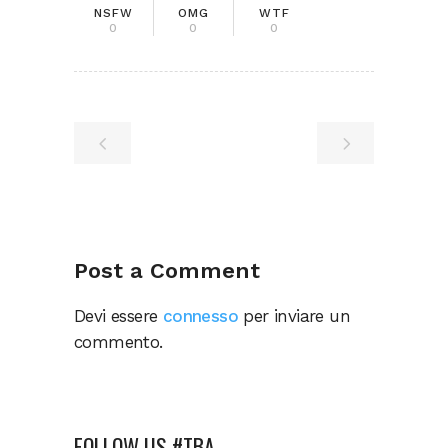
NSFW
OMG
WTF
0
0
0
Post a Comment
Devi essere
connesso
per inviare un
commento.
FOLLOW US #TBA