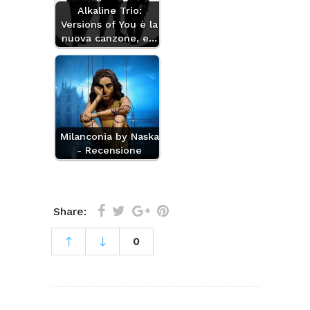
Alkaline Trio:
Versions of You è la
nuova canzone, e…
Milanconia by Naska
- Recensione
Share:
0