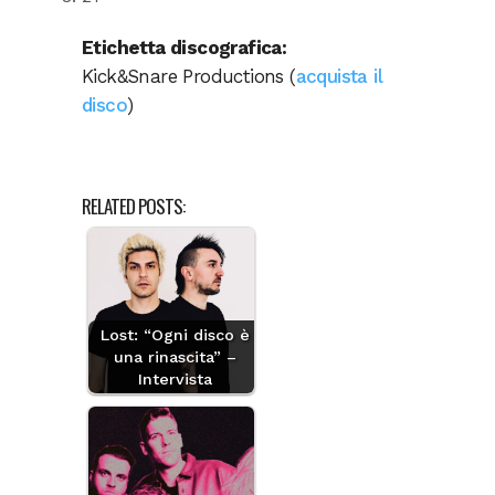
Etichetta discografica:
Kick&Snare Productions (
acquista il
disco
)
RELATED POSTS:
Lost: “Ogni disco è
una rinascita” –
Intervista