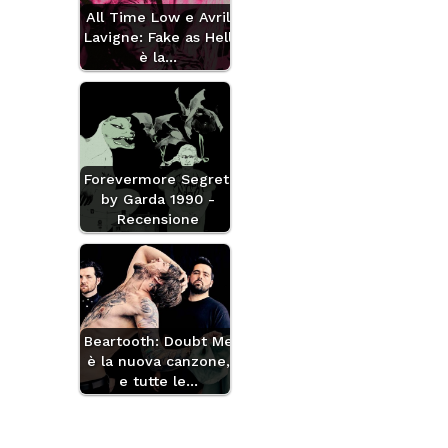
All Time Low e Avril
Lavigne: Fake as Hell
è la…
Forevermore Segreti
by Garda 1990 -
Recensione
Beartooth: Doubt Me
è la nuova canzone,
e tutte le…