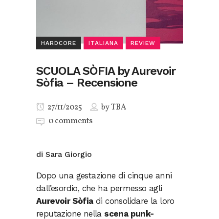
HARDCORE
ITALIANA
REVIEW
SCUOLA SÒFIA by Aurevoir
Sòfia – Recensione
27/11/2025
by
TBA
0 comments
di Sara Giorgio
Dopo una gestazione di cinque anni
dall’esordio, che ha permesso agli
Aurevoir Sòfia
di consolidare la loro
reputazione nella
scena punk-