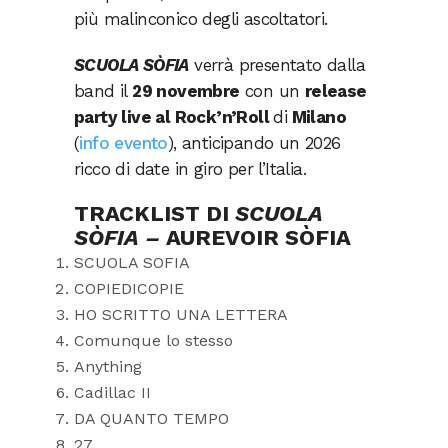
più malinconico degli ascoltatori.
SCUOLA SÒFIA
verrà presentato dalla
band il
29 novembre
con un
release
party live al Rock’n’Roll
di
Milano
(
info evento
), anticipando un 2026
ricco di date in giro per l’Italia.
TRACKLIST DI
SCUOLA
SÒFIA –
AUREVOIR SÒFIA
SCUOLA SOFIA
COPIEDICOPIE
HO SCRITTO UNA LETTERA
Comunque lo stesso
Anything
Cadillac II
DA QUANTO TEMPO
27