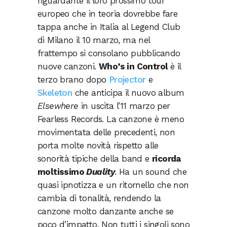
riguardante il loro prossimo tour
europeo che in teoria dovrebbe fare
tappa anche in Italia al Legend Club
di Milano il 10 marzo, ma nel
frattempo si consolano pubblicando
nuove canzoni.
Who’s in Control
è il
terzo brano dopo
Projector
e
Skeleton
che anticipa il nuovo album
Elsewhere
in uscita l’11 marzo per
Fearless Records. La canzone è meno
movimentata delle precedenti, non
porta molte novità rispetto alle
sonorità tipiche della band e
ricorda
moltissimo
Duality
. Ha un sound che
quasi ipnotizza e un ritornello che non
cambia di tonalità, rendendo la
canzone molto danzante anche se
poco d’impatto. Non tutti i singoli sono