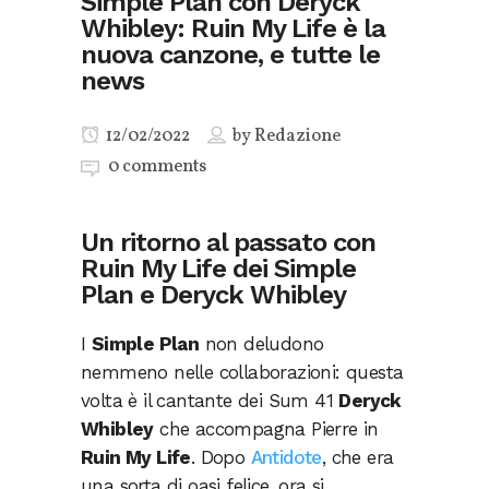
Simple Plan con Deryck
Whibley: Ruin My Life è la
nuova canzone, e tutte le
news
12/02/2022
by
Redazione
0 comments
Un ritorno al passato con
Ruin My Life dei Simple
Plan e Deryck Whibley
I
Simple Plan
non deludono
nemmeno nelle collaborazioni: questa
volta è il cantante dei Sum 41
Deryck
Whibley
che accompagna Pierre in
Ruin My Life
. Dopo
Antidote
, che era
una sorta di oasi felice, ora si