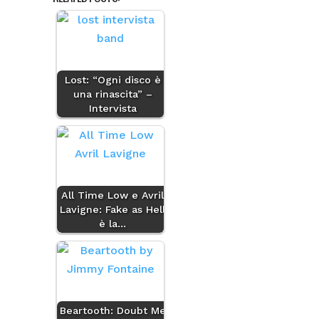
Lost: “Ogni disco è
una rinascita” –
Intervista
All Time Low e Avril
Lavigne: Fake as Hell
è la…
Beartooth: Doubt Me