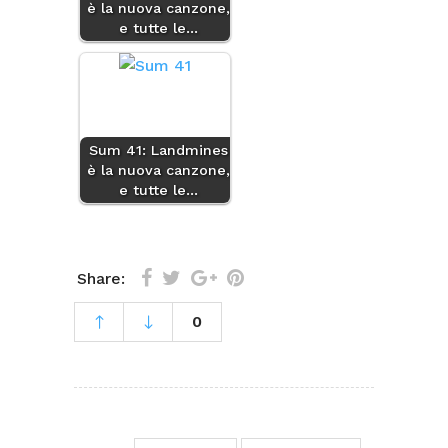
è la nuova canzone,
e tutte le…
Sum 41: Landmines
è la nuova canzone,
e tutte le…
Share:
0