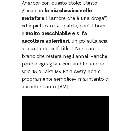
Anarbor con questo titolo; il testo
gioca con
la più classica delle
metafore
(“l’amore che è una droga”)
ed è piuttosto skippabile, però il brano
è
molto orecchiabile e si fa
ascoltare volentieri
, un po’ sulla scia
appunto del self-titled. Non sarà il
brano che resterà negli annali -anche
perché eguagliare You and I o anche
solo 18 o Take My Pain Away non è
propriamente semplice- ma intanto ci
accontentiamo. [AM]