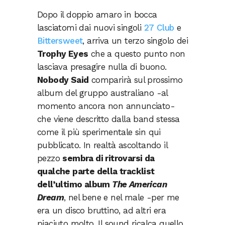
Dopo il doppio amaro in bocca
lasciatomi dai nuovi singoli
27 Club
e
Bittersweet
, arriva un terzo singolo dei
Trophy Eyes
che a questo punto non
lasciava presagire nulla di buono.
Nobody Said
comparirà sul prossimo
album del gruppo australiano -al
momento ancora non annunciato-
che viene descritto dalla band stessa
come il più sperimentale sin qui
pubblicato. In realtà ascoltando il
pezzo
sembra di ritrovarsi da
qualche parte della tracklist
dell’ultimo album
The American
Dream
, nel bene e nel male -per me
era un disco bruttino, ad altri era
piaciuto molto. Il sound ricalca quello