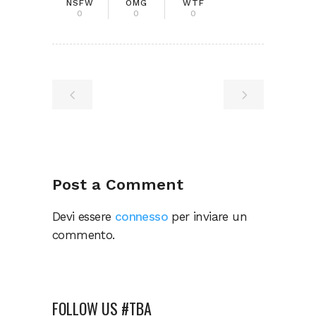
NSFW
OMG
WTF
0
0
0
Post a Comment
Devi essere
connesso
per inviare un
commento.
FOLLOW US #TBA