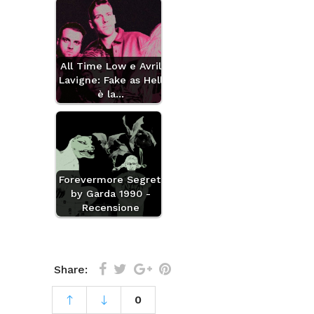
All Time Low e Avril
Lavigne: Fake as Hell
è la…
Forevermore Segreti
by Garda 1990 -
Recensione
Share:
0