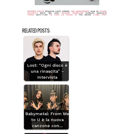
RELATED POSTS:
Lost: “Ogni disco è
una rinascita” –
Intervista
Babymetal: From Me
to U è la nuova
canzone con…